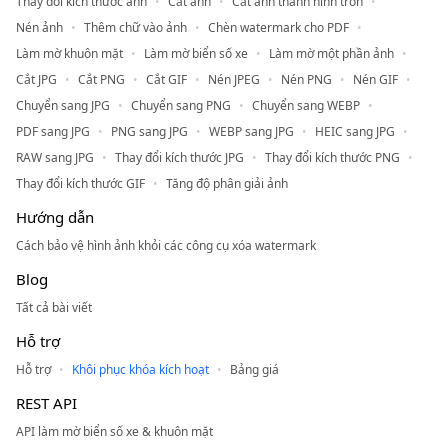
Thay đổi kích thước ảnh
Cắt ảnh
Cắt ảnh thành hình tròn
Nén ảnh
Thêm chữ vào ảnh
Chèn watermark cho PDF
Làm mờ khuôn mặt
Làm mờ biển số xe
Làm mờ một phần ảnh
Cắt JPG
Cắt PNG
Cắt GIF
Nén JPEG
Nén PNG
Nén GIF
Chuyển sang JPG
Chuyển sang PNG
Chuyển sang WEBP
PDF sang JPG
PNG sang JPG
WEBP sang JPG
HEIC sang JPG
RAW sang JPG
Thay đổi kích thước JPG
Thay đổi kích thước PNG
Thay đổi kích thước GIF
Tăng độ phân giải ảnh
Hướng dẫn
Cách bảo vệ hình ảnh khỏi các công cụ xóa watermark
Blog
Tất cả bài viết
Hỗ trợ
Hỗ trợ
Khôi phục khóa kích hoạt
Bảng giá
REST API
API làm mờ biển số xe & khuôn mặt