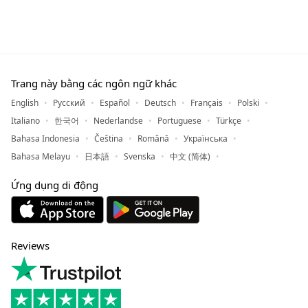
Trang này bằng các ngôn ngữ khác
English
Русский
Español
Deutsch
Français
Polski
Italiano
한국어
Nederlandse
Portuguese
Türkçe
Bahasa Indonesia
Čeština
Română
Українська
Bahasa Melayu
日本語
Svenska
中文 (简体)
Ứng dụng di động
Reviews