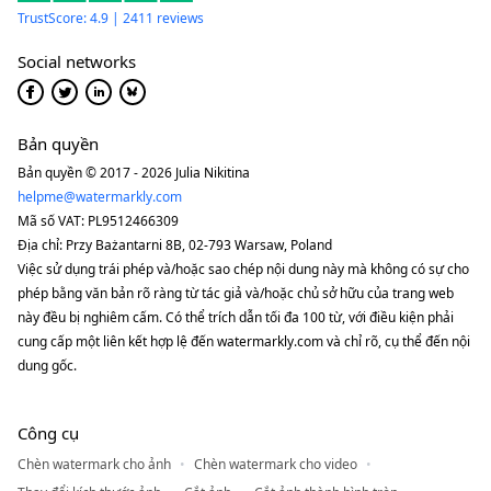
TrustScore: 4.9 | 2411 reviews
Social networks
Bản quyền
Bản quyền © 2017 - 2026 Julia Nikitina
helpme@watermarkly.com
Mã số VAT: PL9512466309
Địa chỉ: Przy Bażantarni 8B, 02-793 Warsaw, Poland
Việc sử dụng trái phép và/hoặc sao chép nội dung này mà không có sự cho
phép bằng văn bản rõ ràng từ tác giả và/hoặc chủ sở hữu của trang web
này đều bị nghiêm cấm. Có thể trích dẫn tối đa 100 từ, với điều kiện phải
cung cấp một liên kết hợp lệ đến watermarkly.com và chỉ rõ, cụ thể đến nội
dung gốc.
Công cụ
Chèn watermark cho ảnh
Chèn watermark cho video