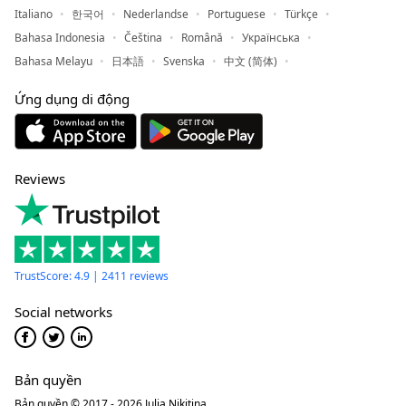
Italiano
한국어
Nederlandse
Portuguese
Türkçe
Bahasa Indonesia
Čeština
Română
Українська
Bahasa Melayu
日本語
Svenska
中文 (简体)
Ứng dụng di động
Reviews
TrustScore: 4.9 | 2411 reviews
Social networks
Bản quyền
Bản quyền © 2017 - 2026 Julia Nikitina