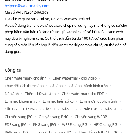
helpme@watermarkly.com
Mã số VAT: PL9512466309
Địa chỉ: Przy Bażantarni 8B, 02-793 Warsaw, Poland
Việc sử dụng trái phép và/hoặc sao chép nội dung này mà không có sự cho
phép bằng văn bản rõ ràng từ tác giả và/hoặc chủ sở hữu của trang web
này đều bị nghiêm cấm. Có thể trích dẫn tối đa 100 từ, với điều kiện phải
cung cấp một liên kết hợp lệ đến watermarkly.com và chỉ rõ, cụ thể đến nội
dung gốc.
Công cụ
Chèn watermark cho ảnh
Chèn watermark cho video
Thay đổi kích thước ảnh
Cắt ảnh
Cắt ảnh thành hình tròn
Nén ảnh
Thêm chữ vào ảnh
Chèn watermark cho PDF
Làm mờ khuôn mặt
Làm mờ biển số xe
Làm mờ một phần ảnh
Cắt JPG
Cắt PNG
Cắt GIF
Nén JPEG
Nén PNG
Nén GIF
Chuyển sang JPG
Chuyển sang PNG
Chuyển sang WEBP
PDF sang JPG
PNG sang JPG
WEBP sang JPG
HEIC sang JPG
RAW sang JPG
Thay đổi kích thước JPG
Thay đổi kích thước PNG