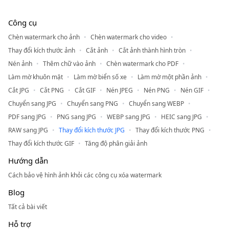
Công cụ
Chèn watermark cho ảnh
Chèn watermark cho video
Thay đổi kích thước ảnh
Cắt ảnh
Cắt ảnh thành hình tròn
Nén ảnh
Thêm chữ vào ảnh
Chèn watermark cho PDF
Làm mờ khuôn mặt
Làm mờ biển số xe
Làm mờ một phần ảnh
Cắt JPG
Cắt PNG
Cắt GIF
Nén JPEG
Nén PNG
Nén GIF
Chuyển sang JPG
Chuyển sang PNG
Chuyển sang WEBP
PDF sang JPG
PNG sang JPG
WEBP sang JPG
HEIC sang JPG
RAW sang JPG
Thay đổi kích thước JPG
Thay đổi kích thước PNG
Thay đổi kích thước GIF
Tăng độ phân giải ảnh
Hướng dẫn
Cách bảo vệ hình ảnh khỏi các công cụ xóa watermark
Blog
Tất cả bài viết
Hỗ trợ