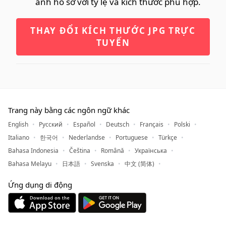
ảnh hồ sơ với tỷ lệ và kích thước phù hợp.
THAY ĐỔI KÍCH THƯỚC JPG TRỰC
TUYẾN
Trang này bằng các ngôn ngữ khác
English
Русский
Español
Deutsch
Français
Polski
Italiano
한국어
Nederlandse
Portuguese
Türkçe
Bahasa Indonesia
Čeština
Română
Українська
Bahasa Melayu
日本語
Svenska
中文 (简体)
Ứng dụng di động