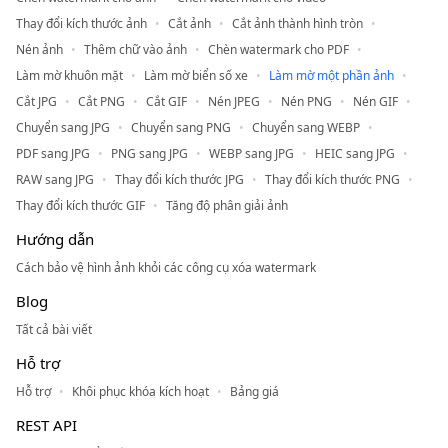
Thay đổi kích thước ảnh
Cắt ảnh
Cắt ảnh thành hình tròn
Nén ảnh
Thêm chữ vào ảnh
Chèn watermark cho PDF
Làm mờ khuôn mặt
Làm mờ biển số xe
Làm mờ một phần ảnh
Cắt JPG
Cắt PNG
Cắt GIF
Nén JPEG
Nén PNG
Nén GIF
Chuyển sang JPG
Chuyển sang PNG
Chuyển sang WEBP
PDF sang JPG
PNG sang JPG
WEBP sang JPG
HEIC sang JPG
RAW sang JPG
Thay đổi kích thước JPG
Thay đổi kích thước PNG
Thay đổi kích thước GIF
Tăng độ phân giải ảnh
Hướng dẫn
Cách bảo vệ hình ảnh khỏi các công cụ xóa watermark
Blog
Tất cả bài viết
Hỗ trợ
Hỗ trợ
Khôi phục khóa kích hoạt
Bảng giá
REST API