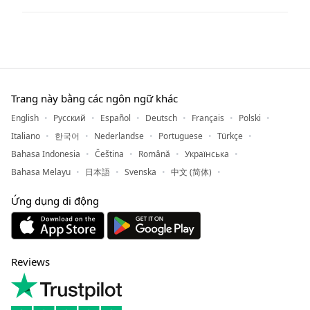
Trang này bằng các ngôn ngữ khác
English
Русский
Español
Deutsch
Français
Polski
Italiano
한국어
Nederlandse
Portuguese
Türkçe
Bahasa Indonesia
Čeština
Română
Українська
Bahasa Melayu
日本語
Svenska
中文 (简体)
Ứng dụng di động
Reviews