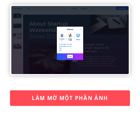
LÀM MỜ MỘT PHẦN ẢNH