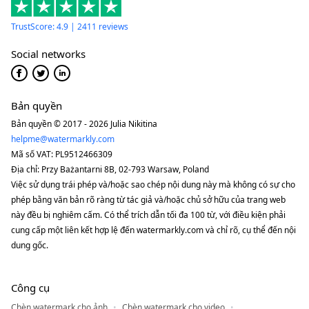
TrustScore: 4.9 | 2411 reviews
Social networks
Bản quyền
Bản quyền © 2017 - 2026 Julia Nikitina
helpme@watermarkly.com
Mã số VAT: PL9512466309
Địa chỉ: Przy Bażantarni 8B, 02-793 Warsaw, Poland
Việc sử dụng trái phép và/hoặc sao chép nội dung này mà không có sự cho
phép bằng văn bản rõ ràng từ tác giả và/hoặc chủ sở hữu của trang web
này đều bị nghiêm cấm. Có thể trích dẫn tối đa 100 từ, với điều kiện phải
cung cấp một liên kết hợp lệ đến watermarkly.com và chỉ rõ, cụ thể đến nội
dung gốc.
Công cụ
Chèn watermark cho ảnh
Chèn watermark cho video