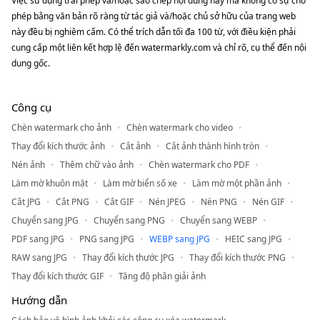
Việc sử dụng trái phép và/hoặc sao chép nội dung này mà không có sự cho
phép bằng văn bản rõ ràng từ tác giả và/hoặc chủ sở hữu của trang web
này đều bị nghiêm cấm. Có thể trích dẫn tối đa 100 từ, với điều kiện phải
cung cấp một liên kết hợp lệ đến watermarkly.com và chỉ rõ, cụ thể đến nội
dung gốc.
Công cụ
Chèn watermark cho ảnh
Chèn watermark cho video
Thay đổi kích thước ảnh
Cắt ảnh
Cắt ảnh thành hình tròn
Nén ảnh
Thêm chữ vào ảnh
Chèn watermark cho PDF
Làm mờ khuôn mặt
Làm mờ biển số xe
Làm mờ một phần ảnh
Cắt JPG
Cắt PNG
Cắt GIF
Nén JPEG
Nén PNG
Nén GIF
Chuyển sang JPG
Chuyển sang PNG
Chuyển sang WEBP
PDF sang JPG
PNG sang JPG
WEBP sang JPG
HEIC sang JPG
RAW sang JPG
Thay đổi kích thước JPG
Thay đổi kích thước PNG
Thay đổi kích thước GIF
Tăng độ phân giải ảnh
Hướng dẫn