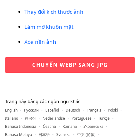
Thay đổi kích thước ảnh
Làm mờ khuôn mặt
Xóa nền ảnh
CHUYỂN WEBP SANG JPG
Trang này bằng các ngôn ngữ khác
English
Русский
Español
Deutsch
Français
Polski
Italiano
한국어
Nederlandse
Portuguese
Türkçe
Bahasa Indonesia
Čeština
Română
Українська
Bahasa Melayu
日本語
Svenska
中文 (简体)