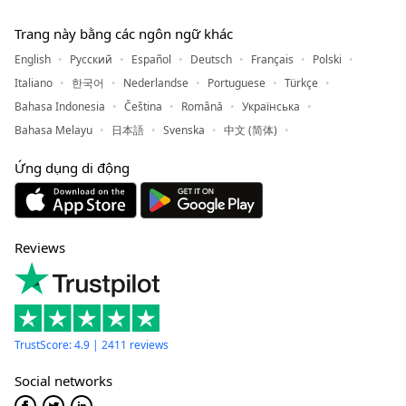
Trang này bằng các ngôn ngữ khác
English
Русский
Español
Deutsch
Français
Polski
Italiano
한국어
Nederlandse
Portuguese
Türkçe
Bahasa Indonesia
Čeština
Română
Українська
Bahasa Melayu
日本語
Svenska
中文 (简体)
Ứng dụng di động
Reviews
TrustScore: 4.9 | 2411 reviews
Social networks