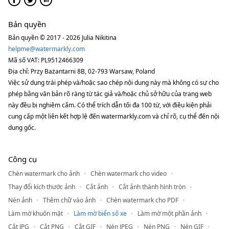
Bản quyền
Bản quyền © 2017 - 2026 Julia Nikitina
helpme@watermarkly.com
Mã số VAT: PL9512466309
Địa chỉ: Przy Bażantarni 8B, 02-793 Warsaw, Poland
Việc sử dụng trái phép và/hoặc sao chép nội dung này mà không có sự cho
phép bằng văn bản rõ ràng từ tác giả và/hoặc chủ sở hữu của trang web
này đều bị nghiêm cấm. Có thể trích dẫn tối đa 100 từ, với điều kiện phải
cung cấp một liên kết hợp lệ đến watermarkly.com và chỉ rõ, cụ thể đến nội
dung gốc.
Công cụ
Chèn watermark cho ảnh
Chèn watermark cho video
Thay đổi kích thước ảnh
Cắt ảnh
Cắt ảnh thành hình tròn
Nén ảnh
Thêm chữ vào ảnh
Chèn watermark cho PDF
Làm mờ khuôn mặt
Làm mờ biển số xe
Làm mờ một phần ảnh
Cắt JPG
Cắt PNG
Cắt GIF
Nén JPEG
Nén PNG
Nén GIF