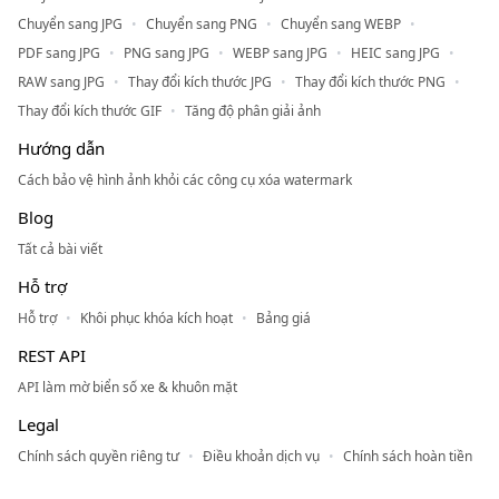
Chuyển sang JPG
Chuyển sang PNG
Chuyển sang WEBP
PDF sang JPG
PNG sang JPG
WEBP sang JPG
HEIC sang JPG
RAW sang JPG
Thay đổi kích thước JPG
Thay đổi kích thước PNG
Thay đổi kích thước GIF
Tăng độ phân giải ảnh
Hướng dẫn
Cách bảo vệ hình ảnh khỏi các công cụ xóa watermark
Blog
Tất cả bài viết
Hỗ trợ
Hỗ trợ
Khôi phục khóa kích hoạt
Bảng giá
REST API
API làm mờ biển số xe & khuôn mặt
Legal
Chính sách quyền riêng tư
Điều khoản dịch vụ
Chính sách hoàn tiền