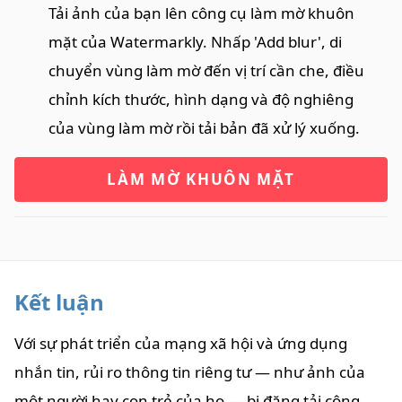
Tải ảnh của bạn lên công cụ làm mờ khuôn
mặt của Watermarkly. Nhấp 'Add blur', di
chuyển vùng làm mờ đến vị trí cần che, điều
chỉnh kích thước, hình dạng và độ nghiêng
của vùng làm mờ rồi tải bản đã xử lý xuống.
LÀM MỜ KHUÔN MẶT
Kết luận
Với sự phát triển của mạng xã hội và ứng dụng
nhắn tin, rủi ro thông tin riêng tư — như ảnh của
một người hay con trẻ của họ — bị đăng tải công