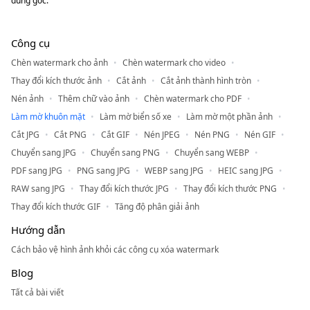
dung gốc.
Công cụ
Chèn watermark cho ảnh
Chèn watermark cho video
Thay đổi kích thước ảnh
Cắt ảnh
Cắt ảnh thành hình tròn
Nén ảnh
Thêm chữ vào ảnh
Chèn watermark cho PDF
Làm mờ khuôn mặt
Làm mờ biển số xe
Làm mờ một phần ảnh
Cắt JPG
Cắt PNG
Cắt GIF
Nén JPEG
Nén PNG
Nén GIF
Chuyển sang JPG
Chuyển sang PNG
Chuyển sang WEBP
PDF sang JPG
PNG sang JPG
WEBP sang JPG
HEIC sang JPG
RAW sang JPG
Thay đổi kích thước JPG
Thay đổi kích thước PNG
Thay đổi kích thước GIF
Tăng độ phân giải ảnh
Hướng dẫn
Cách bảo vệ hình ảnh khỏi các công cụ xóa watermark
Blog
Tất cả bài viết