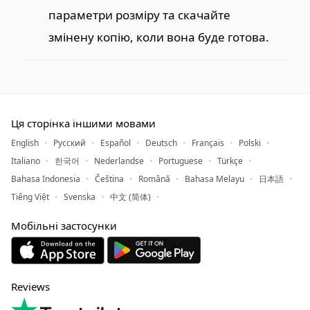
параметри розміру та скачайте
змінену копію, коли вона буде готова.
Ця сторінка іншими мовами
English
Русский
Español
Deutsch
Français
Polski
Italiano
한국어
Nederlandse
Portuguese
Türkçe
Bahasa Indonesia
Čeština
Română
Bahasa Melayu
日本語
Tiếng Việt
Svenska
中文 (简体)
Мобільні застосунки
Reviews