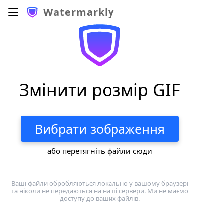
Watermarkly
Змінити розмір GIF
Вибрати зображення
або перетягніть файли сюди
Ваші файли обробляються локально у вашому браузері
та ніколи не передаються на наші сервери. Ми не маємо
доступу до ваших файлів.