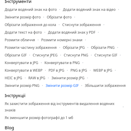
Інструменти
Додати водяний знак на фото
Додати водяний знак на відео
Змінити розмір фото
Обрізати фото
Обрізати зображення до кола
Стиснути зображення
Додати текст на фото
Додати водяний знак у PDF
Розмити обличчя
Розмити номерні знаки
Розмити частину зображення
Обрізати JPG
Обрізати PNG
Обрізати GIF
Стиснути JPEG
Стиснути PNG
Стиснути GIF
Конвертувати в JPG
Конвертувати в PNG
Конвертувати в WEBP
PDF в JPG
PNG в JPG
WEBP в JPG
HEIC в JPG
RAW в JPG
Змінити розмір JPG
Змінити розмір PNG
Змінити розмір GIF
Збільшити зображення
Інструкції
Як захистити зображення від інструментів видалення водяних
знаків
Як зменшити розмір фотографії до 1 мб
Blog