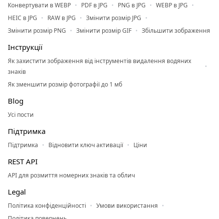
Конвертувати в WEBP
PDF в JPG
PNG в JPG
WEBP в JPG
HEIC в JPG
RAW в JPG
Змінити розмір JPG
Змінити розмір PNG
Змінити розмір GIF
Збільшити зображення
Інструкції
Як захистити зображення від інструментів видалення водяних
знаків
Як зменшити розмір фотографії до 1 мб
Blog
Усі пости
Підтримка
Підтримка
Відновити ключ активації
Ціни
REST API
API для розмиття номерних знаків та облич
Legal
Політика конфіденційності
Умови використання
Політика повернень