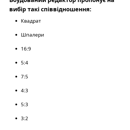
вибір такі співвідношення:
Квадрат
Шпалери
16:9
5:4
7:5
4:3
5:3
3:2