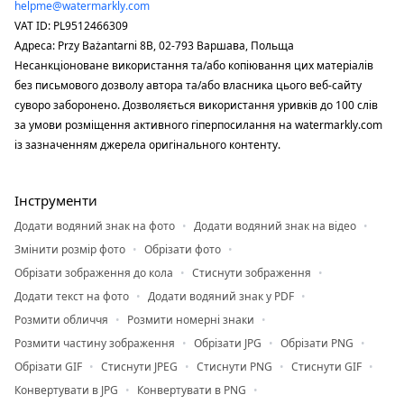
helpme@watermarkly.com
VAT ID: PL9512466309
Адреса: Przy Bażantarni 8B, 02-793 Варшава, Польща
Несанкціоноване використання та/або копіювання цих матеріалів
без письмового дозволу автора та/або власника цього веб-сайту
суворо заборонено. Дозволяється використання уривків до 100 слів
за умови розміщення активного гіперпосилання на watermarkly.com
із зазначенням джерела оригінального контенту.
Інструменти
Додати водяний знак на фото
Додати водяний знак на відео
Змінити розмір фото
Обрізати фото
Обрізати зображення до кола
Стиснути зображення
Додати текст на фото
Додати водяний знак у PDF
Розмити обличчя
Розмити номерні знаки
Розмити частину зображення
Обрізати JPG
Обрізати PNG
Обрізати GIF
Стиснути JPEG
Стиснути PNG
Стиснути GIF
Конвертувати в JPG
Конвертувати в PNG