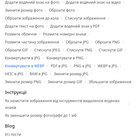
Додати водяний знак на фото
Додати водяний знак на відео
Змінити розмір фото
Обрізати фото
Обрізати зображення до кола
Стиснути зображення
Додати текст на фото
Додати водяний знак у PDF
Розмити обличчя
Розмити номерні знаки
Розмити частину зображення
Обрізати JPG
Обрізати PNG
Обрізати GIF
Стиснути JPEG
Стиснути PNG
Стиснути GIF
Конвертувати в JPG
Конвертувати в PNG
Конвертувати в WEBP
PDF в JPG
PNG в JPG
WEBP в JPG
HEIC в JPG
RAW в JPG
Змінити розмір JPG
Змінити розмір PNG
Змінити розмір GIF
Збільшити зображення
Інструкції
Як захистити зображення від інструментів видалення водяних
знаків
Як зменшити розмір фотографії до 1 мб
Blog
Усі пости