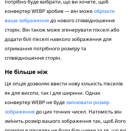
потрібно буде вибрати, що ви хочете, щоб
конвертер WEBP зробив — він може
обрізати
ваше зображення
до нового співвідношення
сторін. Він також може згенерувати пікселі або
додати білі пікселі навколо зображення для
отримання потрібного розміру та
співвідношення сторін.
Не більше ніж
Ця опція дозволяє ввести нову кількість пікселів
як для висоти, так і для ширини. Однак
конвертер WEBP не буде
змінювати розмір
зображення
до цих точних чисел. Натомість він
змінить розмір вашого зображення так, щоб його
розміри в пікселях не були більшими за те, що ви