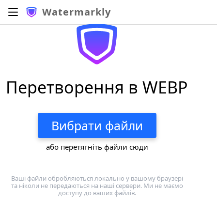
Watermarkly
Перетворення в WEBP
Вибрати файли
або перетягніть файли сюди
Ваші файли обробляються локально у вашому браузері
та ніколи не передаються на наші сервери. Ми не маємо
доступу до ваших файлів.