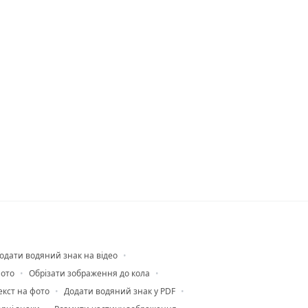
одати водяний знак на відео
фото
Обрізати зображення до кола
екст на фото
Додати водяний знак у PDF