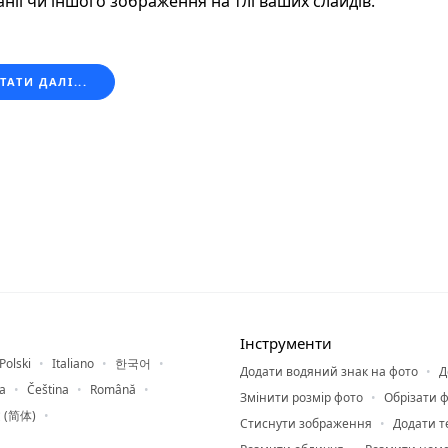
анії чи іншого зображення на тлі ваших слайдів.
ТАТИ ДАЛІ...
Інструменти
Polski
Italiano
한국어
Додати водяний знак на фото
Д
a
Čeština
Română
Змінити розмір фото
Обрізати 
 (简体)
Стиснути зображення
Додати т