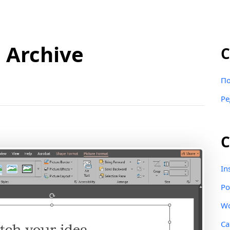
 Archive
С
По
Ре
С
In
Po
W
Ca