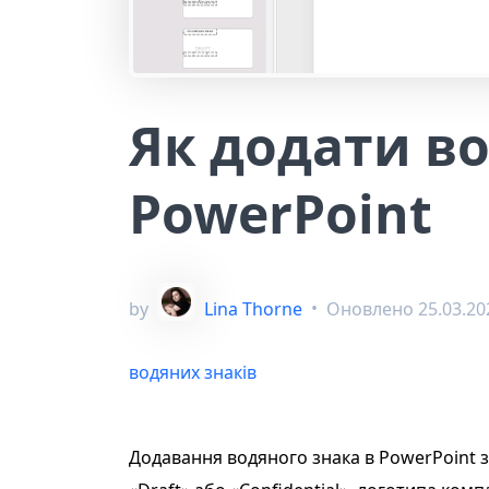
Як додати в
PowerPoint
by
Lina Thorne
•
Оновлено
25.03.20
водяних знаків
Додавання водяного знака в PowerPoint 