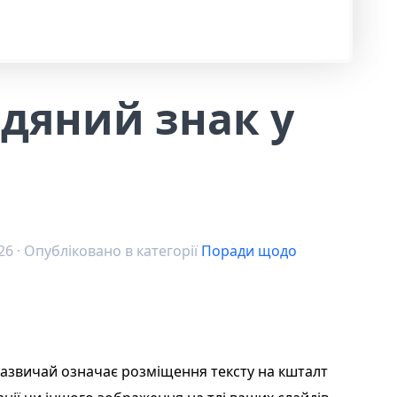
одяний знак у
26
· Опубліковано в категорії
Поради щодо
зазвичай означає розміщення тексту на кшталт