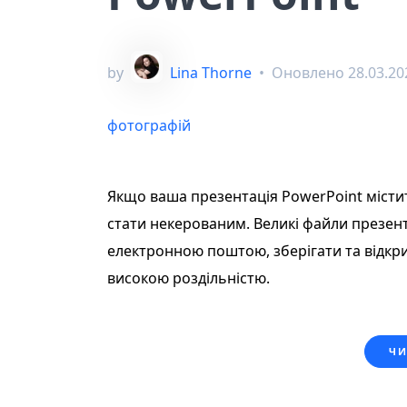
by
Lina Thorne
•
Оновлено
28.03.20
фотографій
Якщо ваша презентація PowerPoint місти
стати некерованим. Великі файли презен
електронною поштою, зберігати та відкр
високою роздільністю.
ЧИ