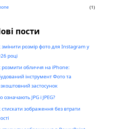
hone
(1)
ові пости
 змінити розмір фото для Instagram у
26 році
 розмити обличчя на iPhone:
будований інструмент Фото та
езкоштовний застосунок
 означають JPG і JPEG?
 стискати зображення без втрати
ості