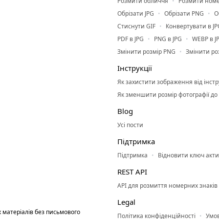
Розмити обличчя
Розмити номе
Обрізати JPG
Обрізати PNG
О
Стиснути GIF
Конвертувати в JP
PDF в JPG
PNG в JPG
WEBP в J
Змінити розмір PNG
Змінити ро
Інструкції
Як захистити зображення від інст
Як зменшити розмір фотографії до
Blog
Усі пости
Підтримка
Підтримка
Відновити ключ акти
REST API
API для розмиття номерних знаків
Legal
 матеріалів без письмового
Політика конфіденційності
Умо