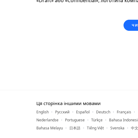
«Draft» або «Confidential», логотипа комп
ЧИ
Ця сторінка іншими мовами
English
Русский
Español
Deutsch
Français
Nederlandse
Portuguese
Türkçe
Bahasa Indonesi
Bahasa Melayu
日本語
Tiếng Việt
Svenska
中文