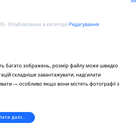
Як
26
· Опубліковано в категорії
Редагування
ть багато зображень, розмір файлу може швидко
тацій складніше завантажувати, надсилати
ивати — особливо якщо вони містять фотографії з
ТАТИ ДАЛІ...