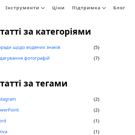
Інструменти
Ціни
Підтримка
Блог
татті за категоріями
ради щодо водяних знаків
(5)
дагування фотографій
(7)
татті за тегами
stagram
(2)
werPoint
(2)
ord
(1)
nva
(1)