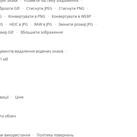
рні знаки
Розмити частину зображення
брізати GIF
Стиснути JPEG
Стиснути PNG
G
Конвертувати в PNG
Конвертувати в WEBP
PG
HEIC в JPG
RAW в JPG
Змінити розмір JPG
змір GIF
Збільшити зображення
рументів видалення водяних знаків
 1 мб
вації
Ціни
 та облич
ви використання
Політика повернень