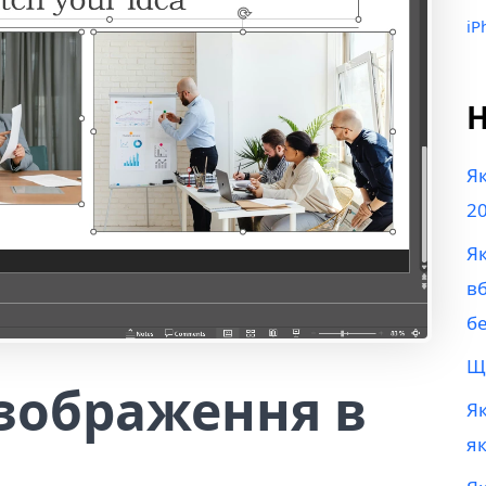
iP
Н
Як
20
Як
в
б
Що
 зображення в
Як
як