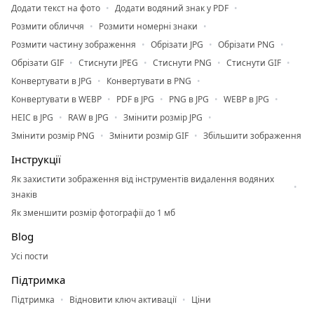
Додати текст на фото
Додати водяний знак у PDF
Розмити обличчя
Розмити номерні знаки
Розмити частину зображення
Обрізати JPG
Обрізати PNG
Обрізати GIF
Стиснути JPEG
Стиснути PNG
Стиснути GIF
Конвертувати в JPG
Конвертувати в PNG
Конвертувати в WEBP
PDF в JPG
PNG в JPG
WEBP в JPG
HEIC в JPG
RAW в JPG
Змінити розмір JPG
Змінити розмір PNG
Змінити розмір GIF
Збільшити зображення
Інструкції
Як захистити зображення від інструментів видалення водяних
знаків
Як зменшити розмір фотографії до 1 мб
Blog
Усі пости
Підтримка
Підтримка
Відновити ключ активації
Ціни