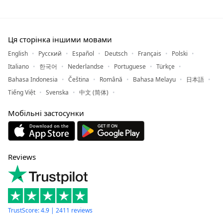
Ця сторінка іншими мовами
English
Русский
Español
Deutsch
Français
Polski
Italiano
한국어
Nederlandse
Portuguese
Türkçe
Bahasa Indonesia
Čeština
Română
Bahasa Melayu
日本語
Tiếng Việt
Svenska
中文 (简体)
Мобільні застосунки
Reviews
TrustScore: 4.9 | 2411 reviews