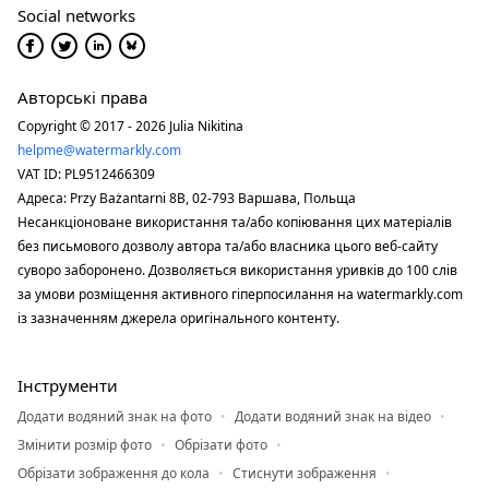
Social networks
Авторські права
Copyright © 2017 - 2026 Julia Nikitina
helpme@watermarkly.com
VAT ID: PL9512466309
Адреса: Przy Bażantarni 8B, 02-793 Варшава, Польща
Несанкціоноване використання та/або копіювання цих матеріалів
без письмового дозволу автора та/або власника цього веб-сайту
суворо заборонено. Дозволяється використання уривків до 100 слів
за умови розміщення активного гіперпосилання на watermarkly.com
із зазначенням джерела оригінального контенту.
Інструменти
Додати водяний знак на фото
Додати водяний знак на відео
Змінити розмір фото
Обрізати фото
Обрізати зображення до кола
Стиснути зображення