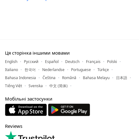
Ця сторінка іншими мовами
English
Русский
Español
Deutsch
Français
Polski
Italiano
한국어
Nederlandse
Portuguese
Türkçe
Bahasa Indonesia
Čeština
Română
Bahasa Melayu
日本語
Tiếng Việt
Svenska
中文 (简体)
Мобільні застосунки
Reviews