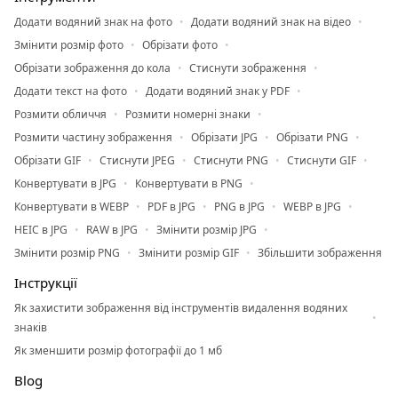
Додати водяний знак на фото
Додати водяний знак на відео
Змінити розмір фото
Обрізати фото
Обрізати зображення до кола
Стиснути зображення
Додати текст на фото
Додати водяний знак у PDF
Розмити обличчя
Розмити номерні знаки
Розмити частину зображення
Обрізати JPG
Обрізати PNG
Обрізати GIF
Стиснути JPEG
Стиснути PNG
Стиснути GIF
Конвертувати в JPG
Конвертувати в PNG
Конвертувати в WEBP
PDF в JPG
PNG в JPG
WEBP в JPG
HEIC в JPG
RAW в JPG
Змінити розмір JPG
Змінити розмір PNG
Змінити розмір GIF
Збільшити зображення
Інструкції
Як захистити зображення від інструментів видалення водяних
знаків
Як зменшити розмір фотографії до 1 мб
Blog