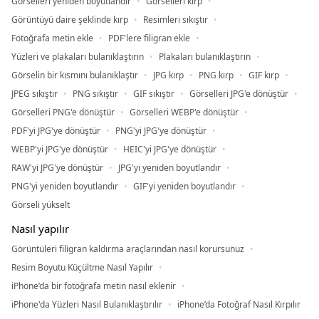
Görselleri yeniden boyutlandır
Görselleri kırp
Görüntüyü daire şeklinde kırp
Resimleri sıkıştır
Fotoğrafa metin ekle
PDF'lere filigran ekle
Yüzleri ve plakaları bulanıklaştırın
Plakaları bulanıklaştırın
Görselin bir kısmını bulanıklaştır
JPG kırp
PNG kırp
GIF kırp
JPEG sıkıştır
PNG sıkıştır
GIF sıkıştır
Görselleri JPG'e dönüştür
Görselleri PNG'e dönüştür
Görselleri WEBP'e dönüştür
PDF'yi JPG'ye dönüştür
PNG'yi JPG'ye dönüştür
WEBP'yi JPG'ye dönüştür
HEIC'yi JPG'ye dönüştür
RAW'yi JPG'ye dönüştür
JPG'yi yeniden boyutlandır
PNG'yi yeniden boyutlandır
GIF'yi yeniden boyutlandır
Görseli yükselt
Nasıl yapılır
Görüntüleri filigran kaldırma araçlarından nasıl korursunuz
Resim Boyutu Küçültme Nasıl Yapılır
iPhone’da bir fotoğrafa metin nasıl eklenir
iPhone'da Yüzleri Nasıl Bulanıklaştırılır
iPhone’da Fotoğraf Nasıl Kırpılır