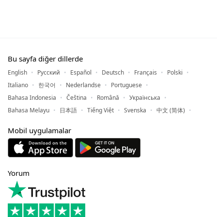
Bu sayfa diğer dillerde
English
Русский
Español
Deutsch
Français
Polski
Italiano
한국어
Nederlandse
Portuguese
Bahasa Indonesia
Čeština
Română
Українська
Bahasa Melayu
日本語
Tiếng Việt
Svenska
中文 (简体)
Mobil uygulamalar
Yorum