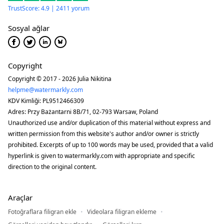
TrustScore: 4.9 | 2411 yorum
Sosyal ağlar
Copyright
Copyright © 2017 - 2026 Julia Nikitina
helpme@watermarkly.com
KDV Kimliği: PL9512466309
Adres: Przy Bażantarni 8B/71, 02-793 Warsaw, Poland
Unauthorized use and/or duplication of this material without express and
written permission from this website's author and/or owner is strictly
prohibited. Excerpts of up to 100 words may be used, provided that a valid
hyperlink is given to watermarkly.com with appropriate and specific
direction to the original content.
Araçlar
Fotoğraflara filigran ekle
Videolara filigran ekleme