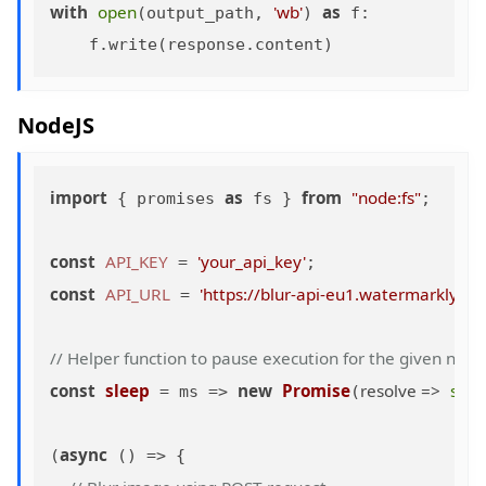
with
open
'wb'
as
(output_path, 
) 
 f:

NodeJS
import
as
from
"node:fs"
 { promises 
 fs } 
;

const
API_KEY
'your_api_key'
 = 
const
API_URL
'https://blur-api-eu1.watermarkly.co
 = 
// Helper function to pause execution for the given numb
const
sleep
new
Promise
resolve
 =>
set
 = ms => 
(
async
(
 () => {
