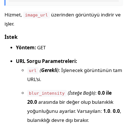
Hizmet,
üzerinden görüntüyü indirir ve
image_url
işler.
İstek
Yöntem:
GET
URL Sorgu Parametreleri:
(
Gerekli
)
: İşlenecek görüntünün tam
url
URL’si.
(İsteğe Bağlı)
:
0.0 ile
blur_intensity
20.0
arasında bir değer olup bulanıklık
yoğunluğunu ayarlar. Varsayılan:
1.0
.
0.0
,
bulanıklığı devre dışı bırakır.