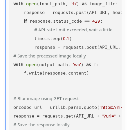
with
open
'rb'
as
(input_path, 
) 
 image_file:

    response = requests.post(API_URL, header
if
429
 response.status_code == 
:

# API rate limit exceeded, wait a little
0.1
        time.sleep(
)

        response = requests.post(API_URL, he
# Save the processed image locally
with
open
'wb'
as
(output_path, 
) 
 f:

    f.write(response.content)

# Blur image using GET request
"https://nikiti
encoded_url = urllib.parse.quote(
"?url="
response = requests.get(API_URL + 
 + en
# Save the response locally