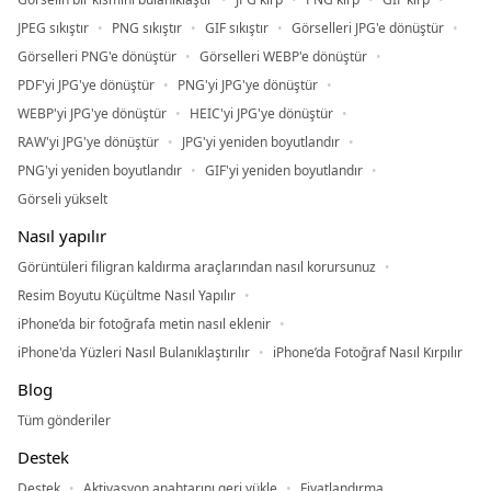
JPEG sıkıştır
PNG sıkıştır
GIF sıkıştır
Görselleri JPG'e dönüştür
Görselleri PNG'e dönüştür
Görselleri WEBP'e dönüştür
PDF'yi JPG'ye dönüştür
PNG'yi JPG'ye dönüştür
WEBP'yi JPG'ye dönüştür
HEIC'yi JPG'ye dönüştür
RAW'yi JPG'ye dönüştür
JPG'yi yeniden boyutlandır
PNG'yi yeniden boyutlandır
GIF'yi yeniden boyutlandır
Görseli yükselt
Nasıl yapılır
Görüntüleri filigran kaldırma araçlarından nasıl korursunuz
Resim Boyutu Küçültme Nasıl Yapılır
iPhone’da bir fotoğrafa metin nasıl eklenir
iPhone'da Yüzleri Nasıl Bulanıklaştırılır
iPhone’da Fotoğraf Nasıl Kırpılır
Blog
Tüm gönderiler
Destek
Destek
Aktivasyon anahtarını geri yükle
Fiyatlandırma