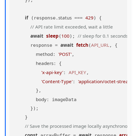
    });

if
status
429
 (response.
 === 
) {

// API rate limit exceeded, wait a little
await
sleep
100
// sleep for 0.1 seconds
(
); 
await
fetch
API_URL
      response = 
(
, {

method
'POST'
: 
,

headers
: {

'x-api-key'
API_KEY
: 
,

'Content-Type'
'application/octet-stream'
: 
        },

body
: imageData

      });

    }

// Save the processed image locally asynchronousl
const
await
arrayB
 arrayBuffer = 
 response.