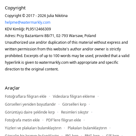
Copyright
Copyright © 2017 - 2026 Julia Nikitina
helpme@watermarkly.com
KDV Kimliği: PL9512466309
Adres: Przy Bażantarni 8B/71, 02-793 Warsaw, Poland
Unauthorized use and/or duplication of this material without express and
written permission from this website's author and/or owner is strictly
prohibited. Excerpts of up to 100 words may be used, provided that a valid
hyperlink is given to watermarkly.com with appropriate and specific
direction to the original content.
Araçlar
Fotoğraflara filigran ekle
Videolara filigran ekleme
Görselleri yeniden boyutlandır
Görselleri kırp
Görüntüyü daire şeklinde kırp
Resimleri sıkıştır
Fotoğrafa metin ekle
PDF'lere filigran ekle
Yüzleri ve plakaları bulanıklaştırın
Plakaları bulanıklaştırın
Görselin bir kısmını bulanıklaştır
JPG kırp
PNG kırp
GIF kırp