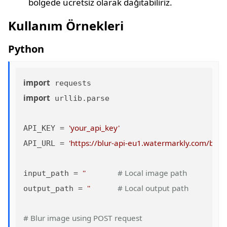
bölgede ücretsiz olarak dağıtabiliriz.
Kullanım Örnekleri
Python
import
import
 urllib.parse

'your_api_key'
API_KEY = 
'https://blur-api-eu1.watermarkly.com/blur/
API_URL = 
''
# Local image path
input_path = 
''
# Local output path
output_path = 
# Blur image using POST request