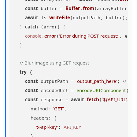
const
Buffer
from
 buffer = 
.
(arrayBuffer);

await
writeFile
 fs.
(outputPath, buffer);

catch
  } 
 (error) {

console
error
'Error during POST request:'
.
(
, error
  }

// Blur image using GET request
try
 {

const
'output_path_here'
// Rep
 outputPath = 
; 
const
encodeURIComponent
"htt
 encodedUrl = 
(
const
await
fetch
`
${API_URL}
?url
 response = 
(
method
'GET'
: 
,

headers
: {

'x-api-key'
API_KEY
: 
      }
