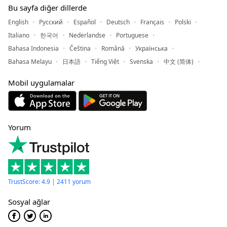
Bu sayfa diğer dillerde
English
Русский
Español
Deutsch
Français
Polski
Italiano
한국어
Nederlandse
Portuguese
Bahasa Indonesia
Čeština
Română
Українська
Bahasa Melayu
日本語
Tiếng Việt
Svenska
中文 (简体)
Mobil uygulamalar
Yorum
TrustScore: 4.9 | 2411 yorum
Sosyal ağlar