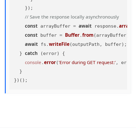
    });

// Save the response locally asynchronously
const
await
arrayB
 arrayBuffer = 
 response.
const
Buffer
from
 buffer = 
.
(arrayBuffer);

await
writeFile
 fs.
(outputPath, buffer);

catch
  } 
 (error) {

console
error
'Error during GET request:'
.
(
, error)
  }
