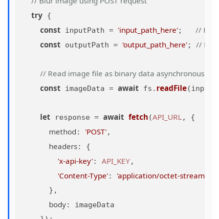
// Blur image using POST request
try
 {

const
'input_path_here'
// Rep
 inputPath = 
;   
const
'output_path_here'
// Rep
 outputPath = 
; 
// Read image file as binary data asynchronously
const
await
readFile
 imageData = 
 fs.
(inputP
let
await
fetch
API_URL
 response = 
(
, {

method
'POST'
: 
,

headers
: {

'x-api-key'
API_KEY
: 
,

'Content-Type'
'application/octet-stream'
: 
      },

body
: imageData
