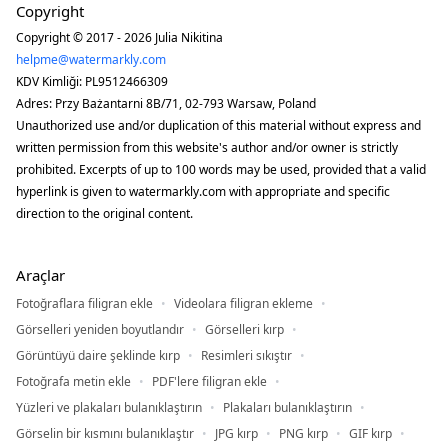
Copyright
Copyright © 2017 - 2026 Julia Nikitina
helpme@watermarkly.com
KDV Kimliği: PL9512466309
Adres: Przy Bażantarni 8B/71, 02-793 Warsaw, Poland
Unauthorized use and/or duplication of this material without express and
written permission from this website's author and/or owner is strictly
prohibited. Excerpts of up to 100 words may be used, provided that a valid
hyperlink is given to watermarkly.com with appropriate and specific
direction to the original content.
Araçlar
Fotoğraflara filigran ekle
Videolara filigran ekleme
Görselleri yeniden boyutlandır
Görselleri kırp
Görüntüyü daire şeklinde kırp
Resimleri sıkıştır
Fotoğrafa metin ekle
PDF'lere filigran ekle
Yüzleri ve plakaları bulanıklaştırın
Plakaları bulanıklaştırın
Görselin bir kısmını bulanıklaştır
JPG kırp
PNG kırp
GIF kırp