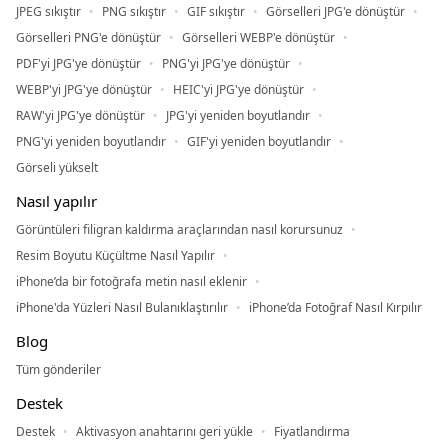
JPEG sıkıştır
PNG sıkıştır
GIF sıkıştır
Görselleri JPG'e dönüştür
Görselleri PNG'e dönüştür
Görselleri WEBP'e dönüştür
PDF'yi JPG'ye dönüştür
PNG'yi JPG'ye dönüştür
WEBP'yi JPG'ye dönüştür
HEIC'yi JPG'ye dönüştür
RAW'yi JPG'ye dönüştür
JPG'yi yeniden boyutlandır
PNG'yi yeniden boyutlandır
GIF'yi yeniden boyutlandır
Görseli yükselt
Nasıl yapılır
Görüntüleri filigran kaldırma araçlarından nasıl korursunuz
Resim Boyutu Küçültme Nasıl Yapılır
iPhone’da bir fotoğrafa metin nasıl eklenir
iPhone'da Yüzleri Nasıl Bulanıklaştırılır
iPhone’da Fotoğraf Nasıl Kırpılır
Blog
Tüm gönderiler
Destek
Destek
Aktivasyon anahtarını geri yükle
Fiyatlandırma