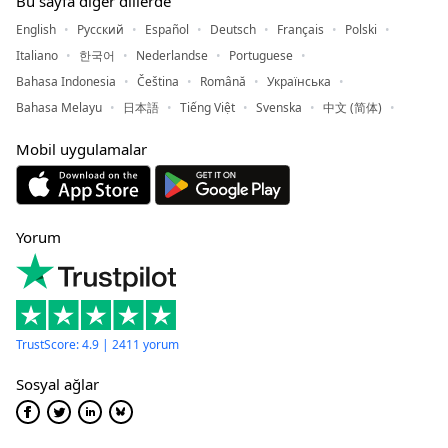
Bu sayfa diğer dillerde
English
Русский
Español
Deutsch
Français
Polski
Italiano
한국어
Nederlandse
Portuguese
Bahasa Indonesia
Čeština
Română
Українська
Bahasa Melayu
日本語
Tiếng Việt
Svenska
中文 (简体)
Mobil uygulamalar
Yorum
TrustScore: 4.9 | 2411 yorum
Sosyal ağlar