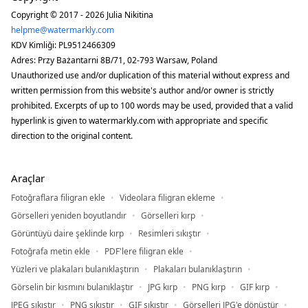
Copyright © 2017 - 2026 Julia Nikitina
helpme@watermarkly.com
KDV Kimliği: PL9512466309
Adres: Przy Bażantarni 8B/71, 02-793 Warsaw, Poland
Unauthorized use and/or duplication of this material without express and
written permission from this website's author and/or owner is strictly
prohibited. Excerpts of up to 100 words may be used, provided that a valid
hyperlink is given to watermarkly.com with appropriate and specific
direction to the original content.
Araçlar
Fotoğraflara filigran ekle
Videolara filigran ekleme
Görselleri yeniden boyutlandır
Görselleri kırp
Görüntüyü daire şeklinde kırp
Resimleri sıkıştır
Fotoğrafa metin ekle
PDF'lere filigran ekle
Yüzleri ve plakaları bulanıklaştırın
Plakaları bulanıklaştırın
Görselin bir kısmını bulanıklaştır
JPG kırp
PNG kırp
GIF kırp
JPEG sıkıştır
PNG sıkıştır
GIF sıkıştır
Görselleri JPG'e dönüştür