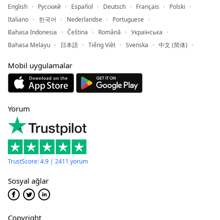
English
Русский
Español
Deutsch
Français
Polski
Italiano
한국어
Nederlandse
Portuguese
Bahasa Indonesia
Čeština
Română
Українська
Bahasa Melayu
日本語
Tiếng Việt
Svenska
中文 (简体)
Mobil uygulamalar
Yorum
TrustScore: 4.9 | 2411 yorum
Sosyal ağlar
Copyright