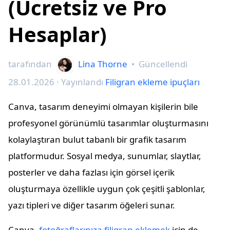
(Ücretsiz ve Pro
Hesaplar)
tarafından
Lina Thorne
•
Güncellendi
28.01.2026
· Yayınlandı
Filigran ekleme ipuçları
Canva, tasarım deneyimi olmayan kişilerin bile
profesyonel görünümlü tasarımlar oluşturmasını
kolaylaştıran bulut tabanlı bir grafik tasarım
platformudur. Sosyal medya, sunumlar, slaytlar,
posterler ve daha fazlası için görsel içerik
oluşturmaya özellikle uygun çok çeşitli şablonlar,
yazı tipleri ve diğer tasarım öğeleri sunar.
Canva,
fotoğraflarınıza filigran eklemek
için de