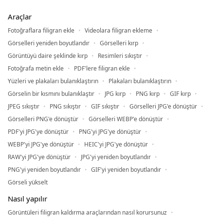
Araçlar
Fotoğraflara filigran ekle
Videolara filigran ekleme
Görselleri yeniden boyutlandır
Görselleri kırp
Görüntüyü daire şeklinde kırp
Resimleri sıkıştır
Fotoğrafa metin ekle
PDF'lere filigran ekle
Yüzleri ve plakaları bulanıklaştırın
Plakaları bulanıklaştırın
Görselin bir kısmını bulanıklaştır
JPG kırp
PNG kırp
GIF kırp
JPEG sıkıştır
PNG sıkıştır
GIF sıkıştır
Görselleri JPG'e dönüştür
Görselleri PNG'e dönüştür
Görselleri WEBP'e dönüştür
PDF'yi JPG'ye dönüştür
PNG'yi JPG'ye dönüştür
WEBP'yi JPG'ye dönüştür
HEIC'yi JPG'ye dönüştür
RAW'yi JPG'ye dönüştür
JPG'yi yeniden boyutlandır
PNG'yi yeniden boyutlandır
GIF'yi yeniden boyutlandır
Görseli yükselt
Nasıl yapılır
Görüntüleri filigran kaldırma araçlarından nasıl korursunuz