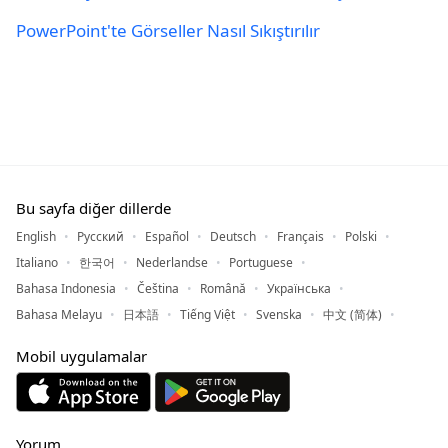
PowerPoint'te Görseller Nasıl Sıkıştırılır
Bu sayfa diğer dillerde
English
Русский
Español
Deutsch
Français
Polski
Italiano
한국어
Nederlandse
Portuguese
Bahasa Indonesia
Čeština
Română
Українська
Bahasa Melayu
日本語
Tiếng Việt
Svenska
中文 (简体)
Mobil uygulamalar
Yorum