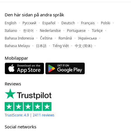
Den här sidan på andra språk
English
Русский
Español
Deutsch
Français
Polski
Italiano
한국어
Nederlandse
Portuguese
Türkçe
Bahasa Indonesia
Čeština
Română
Українська
Bahasa Melayu
日本語
Tiếng Việt
中文 (简体)
Mobilappar
Reviews
TrustScore: 4.9 | 2411 reviews
Social networks