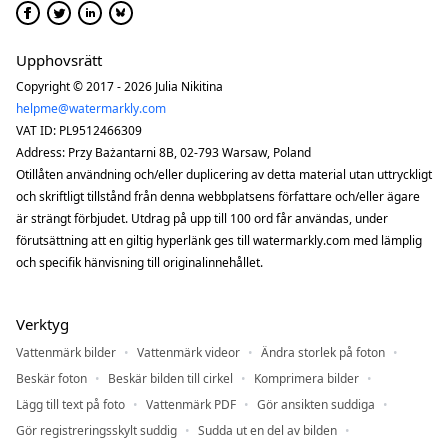
Upphovsrätt
Copyright © 2017 - 2026 Julia Nikitina
helpme@watermarkly.com
VAT ID: PL9512466309
Address: Przy Bażantarni 8B, 02-793 Warsaw, Poland
Otillåten användning och/eller duplicering av detta material utan uttryckligt
och skriftligt tillstånd från denna webbplatsens författare och/eller ägare
är strängt förbjudet. Utdrag på upp till 100 ord får användas, under
förutsättning att en giltig hyperlänk ges till watermarkly.com med lämplig
och specifik hänvisning till originalinnehållet.
Verktyg
Vattenmärk bilder
Vattenmärk videor
Ändra storlek på foton
Beskär foton
Beskär bilden till cirkel
Komprimera bilder
Lägg till text på foto
Vattenmärk PDF
Gör ansikten suddiga
Gör registreringsskylt suddig
Sudda ut en del av bilden