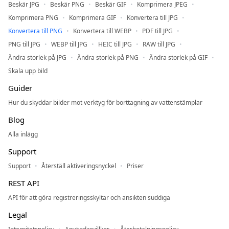
Beskär JPG
Beskär PNG
Beskär GIF
Komprimera JPEG
Komprimera PNG
Komprimera GIF
Konvertera till JPG
Konvertera till PNG
Konvertera till WEBP
PDF till JPG
PNG till JPG
WEBP till JPG
HEIC till JPG
RAW till JPG
Ändra storlek på JPG
Ändra storlek på PNG
Ändra storlek på GIF
Skala upp bild
Guider
Hur du skyddar bilder mot verktyg för borttagning av vattenstämplar
Blog
Alla inlägg
Support
Support
Återställ aktiveringsnyckel
Priser
REST API
API för att göra registreringsskyltar och ansikten suddiga
Legal