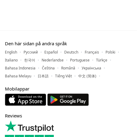
Den här sidan på andra språk
English
Русский
Español
Deutsch
Français
Polski
Italiano
한국어
Nederlandse
Portuguese
Türkçe
Bahasa Indonesia
Čeština
Română
Українська
Bahasa Melayu
日本語
Tiếng Việt
中文 (简体)
Mobilappar
Reviews