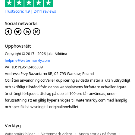
TrustScore: 4.9 | 2411 reviews
Social networks
Upphovsrätt
Copyright © 2017 - 2026 Julia Nikitina
helpme@watermarkly.com
VAT ID: PL9512466309
Address: Przy Bażantarni 8B, 02-793 Warsaw, Poland
Otillåten användning och/eller duplicering av detta material utan uttryckligt
och skriftligt tillstånd från denna webbplatsens författare och/eller ägare
är strängt förbjudet. Utdrag på upp till 100 ord får användas, under
förutsättning att en giltig hyperlänk ges till watermarkly.com med lämplig
och specifik hänvisning till originalinnehållet.
Verktyg
Vattenmärk bilder
Vattenmärk videor
Ändra storlek på foton