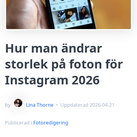
Hur man ändrar
storlek på foton för
Instagram 2026
by
Lina Thorne
•
Uppdaterad
2026-04-21
·
Publicerad i
Fotoredigering