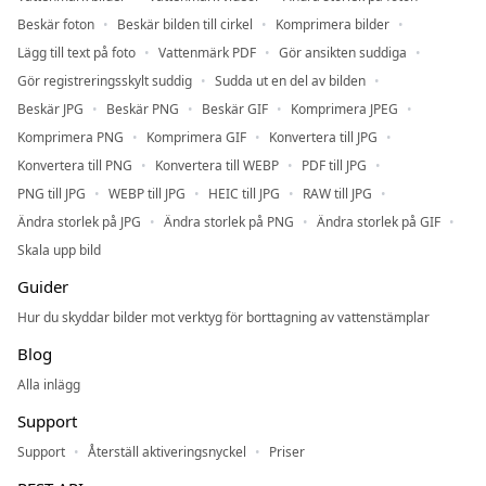
Beskär foton
Beskär bilden till cirkel
Komprimera bilder
Lägg till text på foto
Vattenmärk PDF
Gör ansikten suddiga
Gör registreringsskylt suddig
Sudda ut en del av bilden
Beskär JPG
Beskär PNG
Beskär GIF
Komprimera JPEG
Komprimera PNG
Komprimera GIF
Konvertera till JPG
Konvertera till PNG
Konvertera till WEBP
PDF till JPG
PNG till JPG
WEBP till JPG
HEIC till JPG
RAW till JPG
Ändra storlek på JPG
Ändra storlek på PNG
Ändra storlek på GIF
Skala upp bild
Guider
Hur du skyddar bilder mot verktyg för borttagning av vattenstämplar
Blog
Alla inlägg
Support
Support
Återställ aktiveringsnyckel
Priser