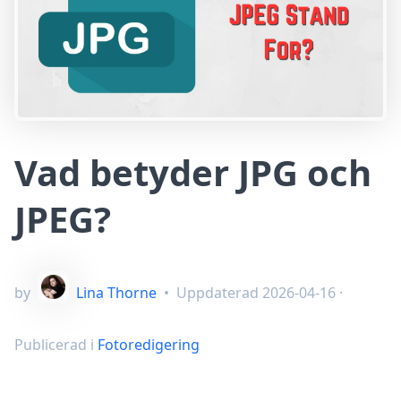
Vad betyder JPG och
JPEG?
by
Lina Thorne
•
Uppdaterad
2026-04-16
·
Publicerad i
Fotoredigering