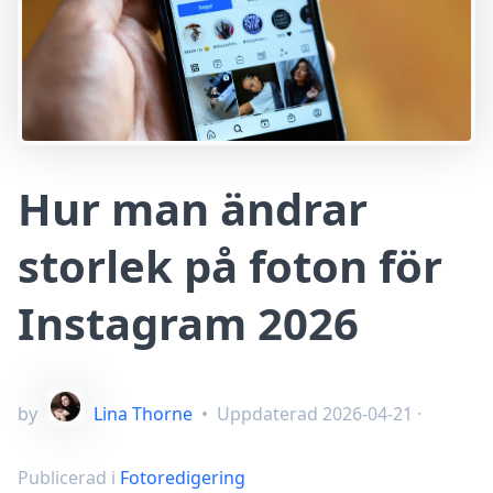
Hur man ändrar
storlek på foton för
Instagram 2026
by
Lina Thorne
•
Uppdaterad
2026-04-21
·
Publicerad i
Fotoredigering