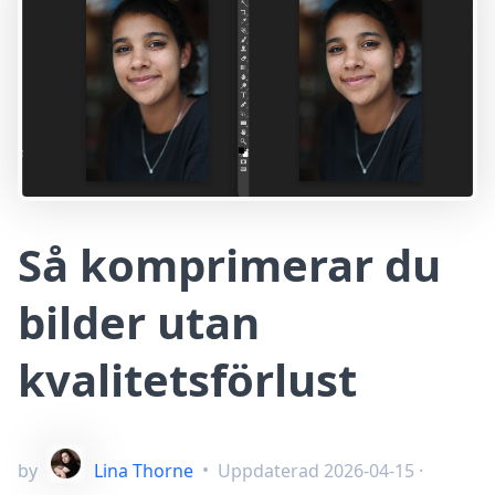
Så komprimerar du
bilder utan
kvalitetsförlust
by
Lina Thorne
•
Uppdaterad
2026-04-15
·