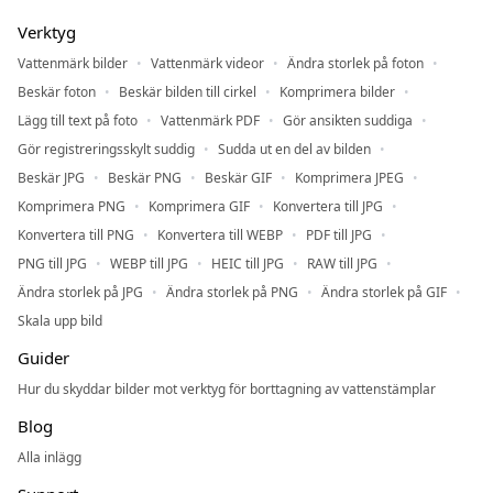
Verktyg
Vattenmärk bilder
Vattenmärk videor
Ändra storlek på foton
Beskär foton
Beskär bilden till cirkel
Komprimera bilder
Lägg till text på foto
Vattenmärk PDF
Gör ansikten suddiga
Gör registreringsskylt suddig
Sudda ut en del av bilden
Beskär JPG
Beskär PNG
Beskär GIF
Komprimera JPEG
Komprimera PNG
Komprimera GIF
Konvertera till JPG
Konvertera till PNG
Konvertera till WEBP
PDF till JPG
PNG till JPG
WEBP till JPG
HEIC till JPG
RAW till JPG
Ändra storlek på JPG
Ändra storlek på PNG
Ändra storlek på GIF
Skala upp bild
Guider
Hur du skyddar bilder mot verktyg för borttagning av vattenstämplar
Blog
Alla inlägg