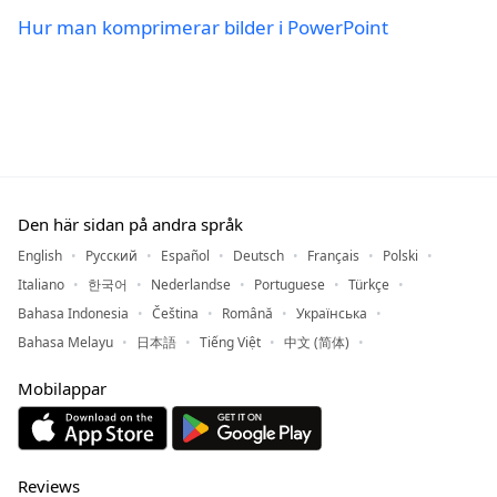
Hur man komprimerar bilder i PowerPoint
Den här sidan på andra språk
English
Русский
Español
Deutsch
Français
Polski
Italiano
한국어
Nederlandse
Portuguese
Türkçe
Bahasa Indonesia
Čeština
Română
Українська
Bahasa Melayu
日本語
Tiếng Việt
中文 (简体)
Mobilappar
Reviews