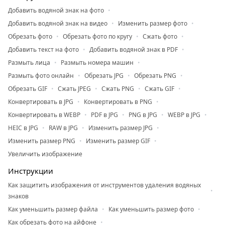
Добавить водяной знак на фото
Добавить водяной знак на видео
Изменить размер фото
Обрезать фото
Обрезать фото по кругу
Сжать фото
Добавить текст на фото
Добавить водяной знак в PDF
Размыть лица
Размыть номера машин
Размыть фото онлайн
Обрезать JPG
Обрезать PNG
Обрезать GIF
Сжать JPEG
Сжать PNG
Сжать GIF
Конвертировать в JPG
Конвертировать в PNG
Конвертировать в WEBP
PDF в JPG
PNG в JPG
WEBP в JPG
HEIC в JPG
RAW в JPG
Изменить размер JPG
Изменить размер PNG
Изменить размер GIF
Увеличить изображение
Инструкции
Как защитить изображения от инструментов удаления водяных
знаков
Как уменьшить размер файла
Как уменьшить размер фото
Как обрезать фото на айфоне