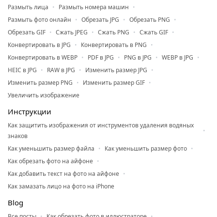
Размыть лица
Размыть номера машин
Размыть фото онлайн
Обрезать JPG
Обрезать PNG
Обрезать GIF
Сжать JPEG
Сжать PNG
Сжать GIF
Конвертировать в JPG
Конвертировать в PNG
Конвертировать в WEBP
PDF в JPG
PNG в JPG
WEBP в JPG
HEIC в JPG
RAW в JPG
Изменить размер JPG
Изменить размер PNG
Изменить размер GIF
Увеличить изображение
Инструкции
Как защитить изображения от инструментов удаления водяных
знаков
Как уменьшить размер файла
Как уменьшить размер фото
Как обрезать фото на айфоне
Как добавить текст на фото на айфоне
Как замазать лицо на фото на iPhone
Blog
Все посты
Как обрезать фото в иллюстраторе