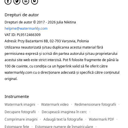
Drepturi de autor
Drepturi de autor © 2017 - 2026 Julia Nikitina
helpme@watermarkly.com
VAT ID: PL9512466309
Adresă: Przy Bażantarni 8B, 02-793 Varșovia, Polonia
Utilizarea neautorizată și/sau duplicarea acestui material fără
permisiunea expresă și scrisă din partea autorului și/sau proprietarului
acestui site web este strict interzisă. Pot fi folosite fragmente de până la
100 de cuvinte, cu condiția ca un hyperlink valid să fie oferit către
watermarkly.com cu o direcționare adecvată și specifică către conținutul
original.
Instrumente
Watermark imagini
Watermark video
Redimensionare fotografii
Decupare fotografii
Decupează imaginea în cerc
Comprimare imagini
Adaugă text la fotografie
Watermark PDF
Estompare fețe
Estompare numere de înmatriculare