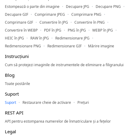
Estompează o parte din imagine
Decupare JPG
Decupare PNG
Decupare GIF
Comprimare JPEG
Comprimare PNG
Comprimare GIF
Convertire în JPG
Convertire în PNG
Convertire în WEBP
PDF în JPG
PNG în JPG
WEBP în JPG
HEIC în JPG
RAW în JPG
Redimensionare JPG
Redimensionare PNG
Redimensionare GIF
Mărire imagine
Instrucțiuni
Cum să protejezi imaginile de instrumentele de eliminare a filigranului
Blog
Toate postările
Suport
Suport
Restaurare cheie de activare
Prețuri
REST API
API pentru estomparea numerelor de înmatriculare și a fețelor
Legal