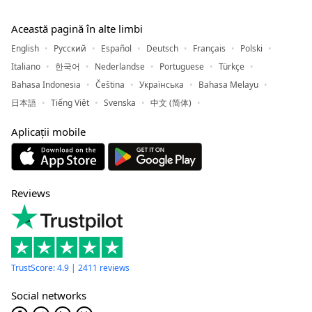
Această pagină în alte limbi
English
Русский
Español
Deutsch
Français
Polski
Italiano
한국어
Nederlandse
Portuguese
Türkçe
Bahasa Indonesia
Čeština
Українська
Bahasa Melayu
日本語
Tiếng Việt
Svenska
中文 (简体)
Aplicații mobile
Reviews
TrustScore: 4.9 | 2411 reviews
Social networks