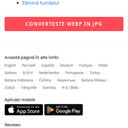
Elimină fundalul
CONVERTESTE WEBP IN JPG
Această pagină în alte limbi
English
Русский
Español
Deutsch
Français
Polski
Italiano
한국어
Nederlandse
Portuguese
Türkçe
Bahasa Indonesia
Čeština
Українська
Bahasa Melayu
日本語
Tiếng Việt
Svenska
中文 (简体)
Aplicații mobile
Reviews