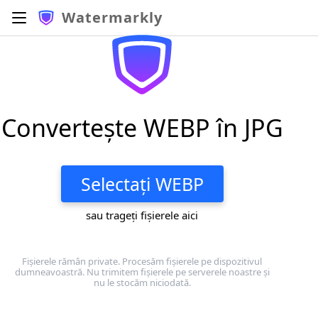
Watermarkly
Convertește WEBP în JPG
Selectați WEBP
sau trageți fișierele aici
Fișierele rămân private. Procesăm fișierele pe dispozitivul
dumneavoastră. Nu trimitem fișierele pe serverele noastre și
nu le stocăm niciodată.