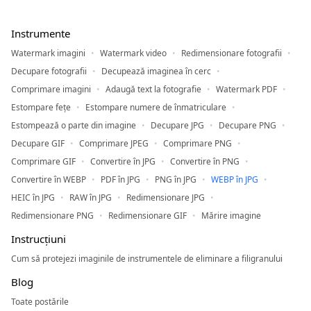
Instrumente
Watermark imagini
Watermark video
Redimensionare fotografii
Decupare fotografii
Decupează imaginea în cerc
Comprimare imagini
Adaugă text la fotografie
Watermark PDF
Estompare fețe
Estompare numere de înmatriculare
Estompează o parte din imagine
Decupare JPG
Decupare PNG
Decupare GIF
Comprimare JPEG
Comprimare PNG
Comprimare GIF
Convertire în JPG
Convertire în PNG
Convertire în WEBP
PDF în JPG
PNG în JPG
WEBP în JPG
HEIC în JPG
RAW în JPG
Redimensionare JPG
Redimensionare PNG
Redimensionare GIF
Mărire imagine
Instrucțiuni
Cum să protejezi imaginile de instrumentele de eliminare a filigranului
Blog
Toate postările