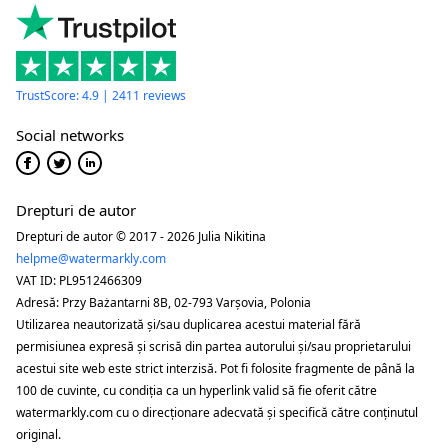
TrustScore: 4.9 | 2411 reviews
Social networks
Drepturi de autor
Drepturi de autor © 2017 - 2026 Julia Nikitina
helpme@watermarkly.com
VAT ID: PL9512466309
Adresă: Przy Bażantarni 8B, 02-793 Varșovia, Polonia
Utilizarea neautorizată și/sau duplicarea acestui material fără
permisiunea expresă și scrisă din partea autorului și/sau proprietarului
acestui site web este strict interzisă. Pot fi folosite fragmente de până la
100 de cuvinte, cu condiția ca un hyperlink valid să fie oferit către
watermarkly.com cu o direcționare adecvată și specifică către conținutul
original.