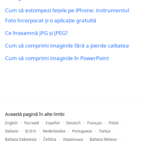
Cum să estompezi fețele pe iPhone: instrumentul
Foto încorporat și o aplicație gratuită
Ce înseamnă JPG și JPEG?
Cum să comprimi imaginile fără a pierde calitatea
Cum să comprimi imaginile în PowerPoint
Această pagină în alte limbi
English
Русский
Español
Deutsch
Français
Polski
Italiano
한국어
Nederlandse
Portuguese
Türkçe
Bahasa Indonesia
Čeština
Українська
Bahasa Melayu