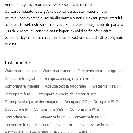
Adresă: Przy Bażantarni 8B, 02-793 Varșovia, Polonia
Utilizarea neautorizată și/sau duplicarea acestui material fără
permisiunea expresă și scrisă din partea autorului și/sau proprietarului
acestui site web este strict interzisă. Pot fi folosite fragmente de până la
100 de cuvinte, cu condiția ca un hyperlink valid să fie oferit către
watermarkly.com cu o direcționare adecvată și specifică către conținutul
original.
Instrumente
Watermark imagini
Watermark video
Redimensionare fotografii
Decupare fotografii
Decupează imaginea în cerc
Comprimare imagini
Adaugă text la fotografie
Watermark PDF
Estompare fețe
Estompare numere de înmatriculare
Estompează o parte din imagine
Decupare JPG
Decupare PNG
Decupare GIF
Comprimare JPEG
Comprimare PNG
Comprimare GIF
Convertire în JPG
Convertire în PNG
Convertire în WEBP
PDF în JPG
PNG în JPG
WEBP în JPG
HEIC în JPG
RAW în JPG
Redimensionare JPG