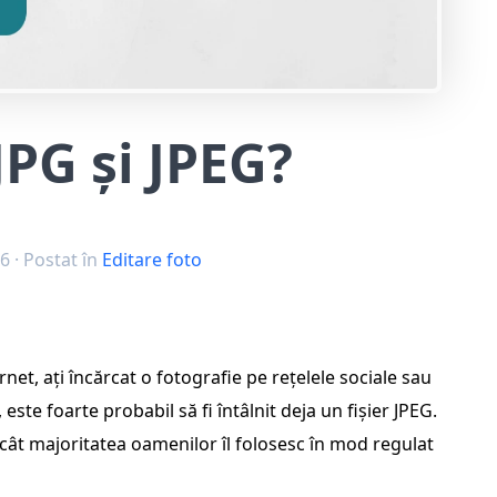
PG și JPEG?
26
· Postat în
Editare foto
net, ați încărcat o fotografie pe rețelele sociale sau
ste foarte probabil să fi întâlnit deja un fișier JPEG.
cât majoritatea oamenilor îl folosesc în mod regulat