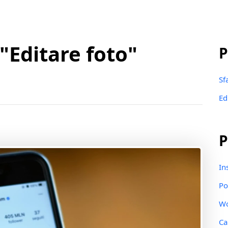
"Editare foto"
P
Sf
Ed
P
In
Po
W
Ca