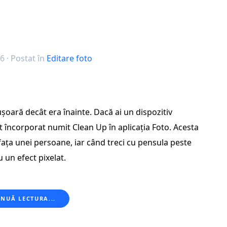
26
· Postat în
Editare foto
oară decât era înainte. Dacă ai un dispozitiv
 încorporat numit Clean Up în aplicația Foto. Acesta
fața unei persoane, iar când treci cu pensula peste
 un efect pixelat.
NUĂ LECTURA...