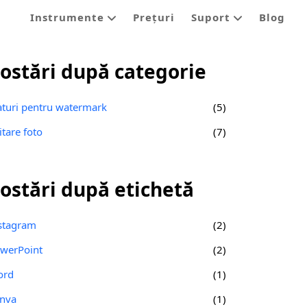
Instrumente
Prețuri
Suport
Blog
ostări după categorie
aturi pentru watermark
(5)
itare foto
(7)
ostări după etichetă
stagram
(2)
werPoint
(2)
ord
(1)
nva
(1)