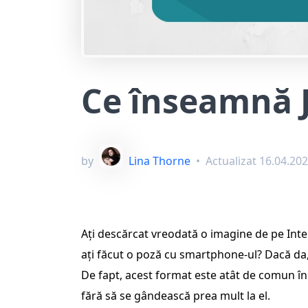
Ce înseamnă J
by
Lina Thorne
•
Actualizat
16.04.20
Ați descărcat vreodată o imagine de pe Inter
ați făcut o poză cu smartphone-ul? Dacă da, e
De fapt, acest format este atât de comun în
fără să se gândească prea mult la el.