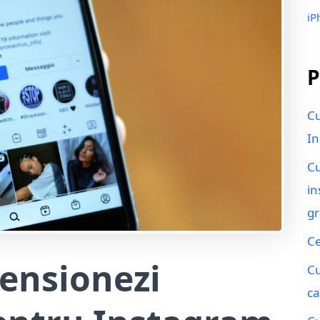
iP
P
Cu
In
Cu
in
gr
Ce
ensionezi
Cu
ca