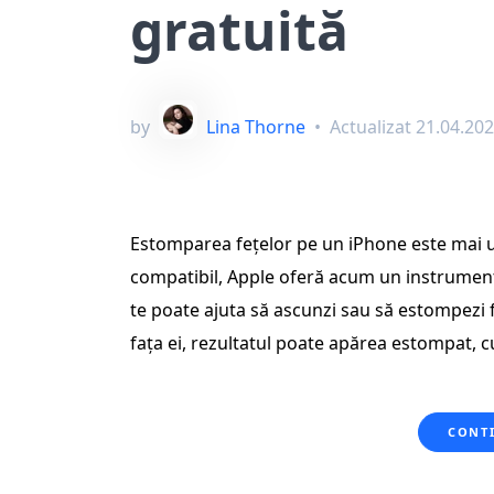
gratuită
by
Lina Thorne
•
Actualizat
21.04.20
Estomparea fețelor pe un iPhone este mai uș
compatibil, Apple oferă acum un instrument
te poate ajuta să ascunzi sau să estompezi 
fața ei, rezultatul poate apărea estompat, cu
CONTI