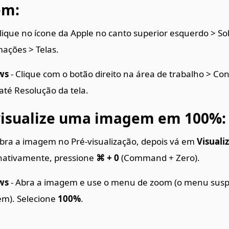
em:
lique no ícone da Apple no canto superior esquerdo > So
mações > Telas.
ws
- Clique com o botão direito na área de trabalho > Co
 até Resolução da tela.
isualize uma imagem em 100%:
bra a imagem no Pré-visualização, depois vá em
Visuali
rnativamente, pressione
⌘ + 0
(Command + Zero).
ws
- Abra a imagem e use o menu de zoom (o menu sus
m). Selecione
100%
.