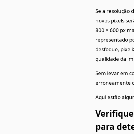
Se a resolução 
novos pixels se
800 × 600 px ma
representado po
desfoque, pixel
qualidade da im
Sem levar em co
erroneamente q
Aqui estão algum
Verifique
para det