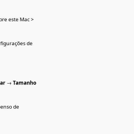
bre este Mac >
nfigurações de
zar
→
Tamanho
penso de