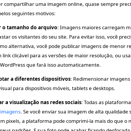
er compartilhar uma imagem online, quase sempre prec
pelos seguintes motivos:
r o tamanho do arquivo
: Imagens maiores carregam ma
tar os visitantes do seu site. Para evitar isso, você prec
mo alternativa, você pode publicar imagens de menor r
 link clicável para as versões de maior resolução, ou us
a WordPress que fará isso automaticamente.
tar a diferentes dispositivos
: Redimensionar imagens 
isual para dispositivos móveis, tablets e desktops.
r a visualização nas redes sociais
: Todas as plataforma
imagens
. Se você enviar sua imagem de alta qualidade 
 pixels, a plataforma pode comprimi-la mais do que o 
seus padrões. E sua foto pode acabar ficando desfocada