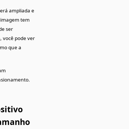
será ampliada e
ua imagem tem
de ser
, você pode ver
esmo que a
tam
nsionamento.
sitivo
 tamanho