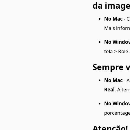
da imag
No Mac
- C
Mais infor
No Windo
tela > Role
Sempre v
No Mac
- A
Real
. Alte
No Windo
porcentage
Atenção!