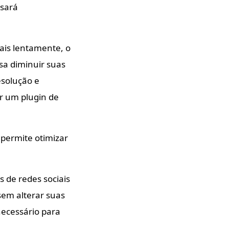
isará
is lentamente, o
isa diminuir suas
esolução e
ar um plugin de
permite otimizar
s de redes sociais
sem alterar suas
necessário para
.