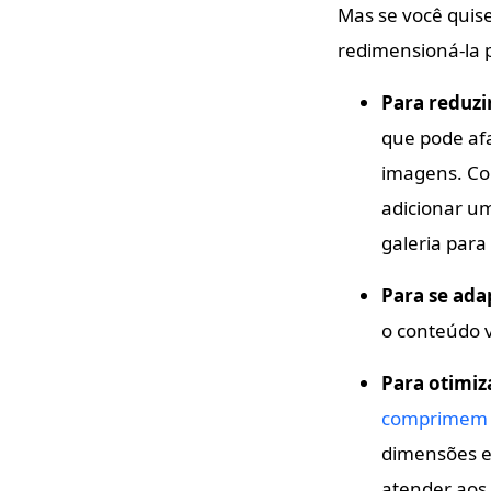
Mas se você quis
redimensioná-la 
Para reduzi
que pode afas
imagens. Co
adicionar um
galeria par
Para se adap
o conteúdo v
Para otimiza
comprimem 
dimensões em
atender aos 