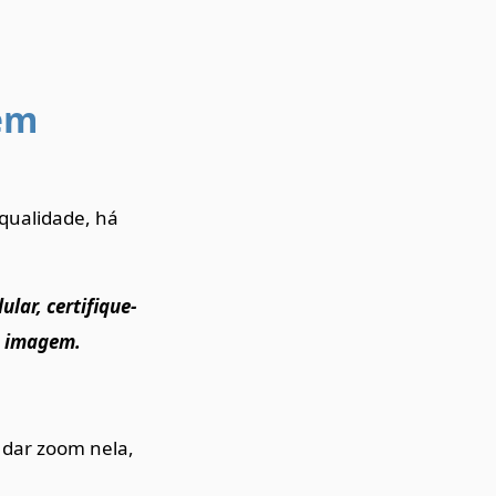
em
qualidade, há
lar, certifique-
da imagem.
 dar zoom nela,