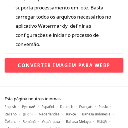
suporta processamento em lote. Basta
carregar todos os arquivos necessários no
aplicativo Watermarkly, definir as
configurações e iniciar o processo de
conversão.
CONVERTER IMAGEM PARA WEBP
Esta página noutros idiomas
English
Русский
Español
Deutsch
Français
Polski
Italiano
한국어
Nederlandse
Türkçe
Bahasa Indonesia
Čeština
Română
Українська
Bahasa Melayu
日本語