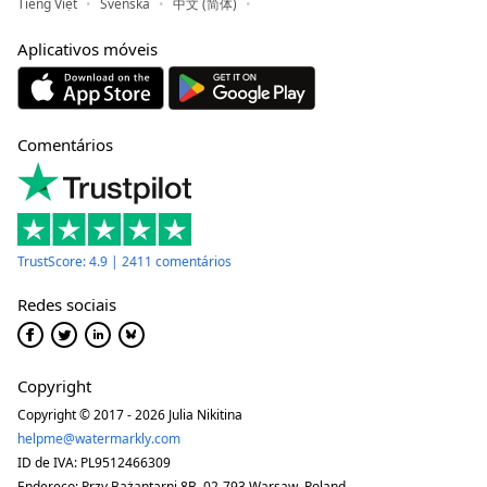
Tiếng Việt
Svenska
中文 (简体)
Aplicativos móveis
Comentários
TrustScore: 4.9 | 2411 comentários
Redes sociais
Copyright
Copyright © 2017 - 2026 Julia Nikitina
helpme@watermarkly.com
ID de IVA: PL9512466309
Endereço: Przy Bażantarni 8B, 02-793 Warsaw, Poland