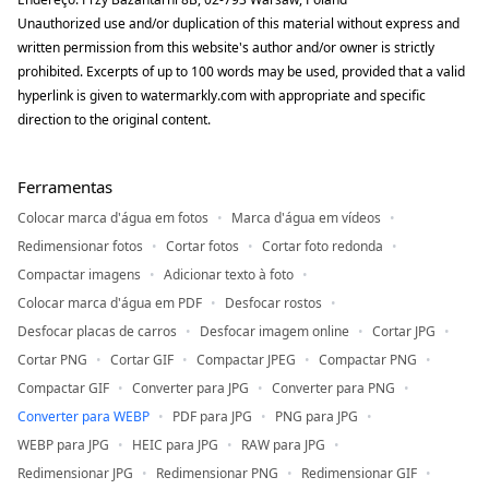
Unauthorized use and/or duplication of this material without express and
written permission from this website's author and/or owner is strictly
prohibited. Excerpts of up to 100 words may be used, provided that a valid
hyperlink is given to watermarkly.com with appropriate and specific
direction to the original content.
Ferramentas
Colocar marca d'água em fotos
Marca d'água em vídeos
Redimensionar fotos
Cortar fotos
Cortar foto redonda
Compactar imagens
Adicionar texto à foto
Colocar marca d'água em PDF
Desfocar rostos
Desfocar placas de carros
Desfocar imagem online
Cortar JPG
Cortar PNG
Cortar GIF
Compactar JPEG
Compactar PNG
Compactar GIF
Converter para JPG
Converter para PNG
Converter para WEBP
PDF para JPG
PNG para JPG
WEBP para JPG
HEIC para JPG
RAW para JPG
Redimensionar JPG
Redimensionar PNG
Redimensionar GIF