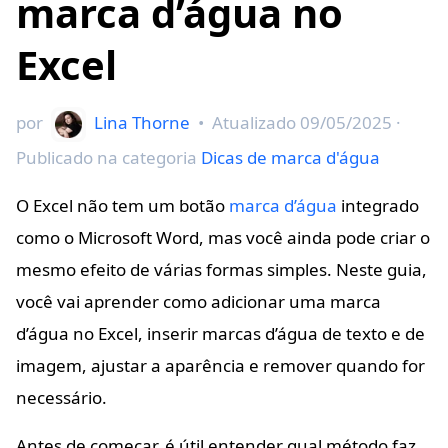
marca d’água no
Excel
por
Lina Thorne
•
Atualizado
09/05/2025
·
Publicado na categoria
Dicas de marca d'água
O Excel não tem um botão
marca d’água
integrado
como o Microsoft Word, mas você ainda pode criar o
mesmo efeito de várias formas simples. Neste guia,
você vai aprender como adicionar uma marca
d’água no Excel, inserir marcas d’água de texto e de
imagem, ajustar a aparência e remover quando for
necessário.
Antes de começar, é útil entender qual método faz