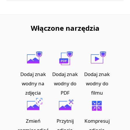
Włączone narzędzia
Dodaj znak
Dodaj znak
Dodaj znak
wodny na
wodny do
wodny do
zdjęcia
PDF
filmu
Zmień
Przytnij
Kompresuj