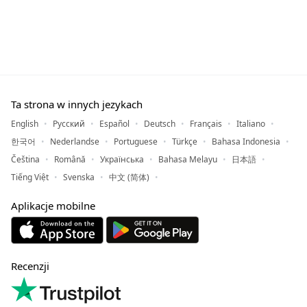
Ta strona w innych jezykach
English
Русский
Español
Deutsch
Français
Italiano
한국어
Nederlandse
Portuguese
Türkçe
Bahasa Indonesia
Čeština
Română
Українська
Bahasa Melayu
日本語
Tiếng Việt
Svenska
中文 (简体)
Aplikacje mobilne
Recenzji