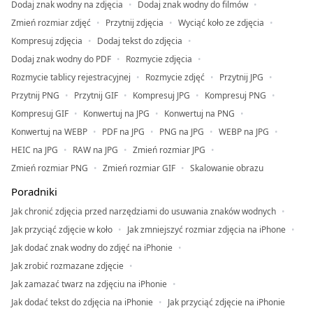
Dodaj znak wodny na zdjęcia
Dodaj znak wodny do filmów
Zmień rozmiar zdjęć
Przytnij zdjęcia
Wyciąć koło ze zdjęcia
Kompresuj zdjęcia
Dodaj tekst do zdjęcia
Dodaj znak wodny do PDF
Rozmycie zdjęcia
Rozmycie tablicy rejestracyjnej
Rozmycie zdjęć
Przytnij JPG
Przytnij PNG
Przytnij GIF
Kompresuj JPG
Kompresuj PNG
Kompresuj GIF
Konwertuj na JPG
Konwertuj na PNG
Konwertuj na WEBP
PDF na JPG
PNG na JPG
WEBP na JPG
HEIC na JPG
RAW na JPG
Zmień rozmiar JPG
Zmień rozmiar PNG
Zmień rozmiar GIF
Skalowanie obrazu
Poradniki
Jak chronić zdjęcia przed narzędziami do usuwania znaków wodnych
Jak przyciąć zdjęcie w koło
Jak zmniejszyć rozmiar zdjęcia na iPhone
Jak dodać znak wodny do zdjęć na iPhonie
Jak zrobić rozmazane zdjęcie
Jak zamazać twarz na zdjęciu na iPhonie
Jak dodać tekst do zdjęcia na iPhonie
Jak przyciąć zdjęcie na iPhonie