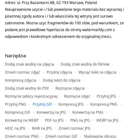
Adres: ul. Przy Bażantarni 8B, 02-793 Warsaw, Poland
Nieuprawnione uzycie i / lub powielanie tego materialu bez wyraznej i
pisemnej zgody autora i / lub wlasciciela tej witryny jest surowo
zabronione. Mozna uzyc fragmentów do 100 slów, pod warunkiem, ze
podane jest prawidlowe hiperlacze do strony watermarkly.com z
odpowiednim i konkretnym odniesieniem do oryginalnej tresci.
Narzędzia
Dodaj znak wodny na zdjęcia
Dodaj znak wodny do filmów
Zmień rozmiar zdjęć
Przytnij zdjęcia
Wyciąć koło ze zdjęcia
Kompresuj zdjęcia
Dodaj tekst do zdjęcia
Dodaj znak wodny do PDF
Rozmycie zdjęcia
Rozmycie tablicy rejestracyjnej
Rozmycie zdjęć
Przytnij JPG
Przytnij PNG
Przytnij GIF
Kompresuj JPG
Kompresuj PNG
Kompresuj GIF
Konwertuj na JPG
Konwertuj na PNG
Konwertuj na WEBP
PDF na JPG
PNG na JPG
WEBP na JPG
HEIC na JPG
RAW na JPG
Zmień rozmiar JPG
Zmień rozmiar PNG
Zmień rozmiar GIF
Skalowanie obrazu