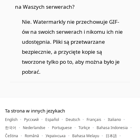
na Waszych serwerach?
Nie. Watermarkly nie przechowuje GIF-
ów na swoich serwerach i nikomu ich nie
udostępnia. Pliki są przetwarzane
bezpiecznie, a przycięte kopie są
tworzone tylko po to, aby można było je
pobrać.
Ta strona w innych jezykach
English
Русский
Español
Deutsch
Français
Italiano
한국어
Nederlandse
Portuguese
Türkçe
Bahasa Indonesia
Čeština
Română
Українська
Bahasa Melayu
日本語