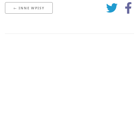
← INNE WPISY