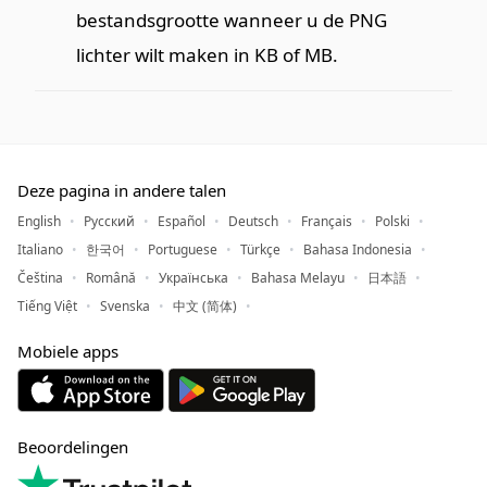
bestandsgrootte wanneer u de PNG
lichter wilt maken in KB of MB.
Deze pagina in andere talen
English
Русский
Español
Deutsch
Français
Polski
Italiano
한국어
Portuguese
Türkçe
Bahasa Indonesia
Čeština
Română
Українська
Bahasa Melayu
日本語
Tiếng Việt
Svenska
中文 (简体)
Mobiele apps
Beoordelingen