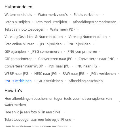
Hulpmiddelen
Watermerk foto's
Watermerk video's
Foto's verkleinen
Foto's bijsnijden
Foto rond uitsnijden
Afbeeldingen comprimeren
Tekst aan foto toevoegen
Watermerk PDF
Vervaag Gezichten & Nummerplaten
Vervaag Nummerplaten
Foto online blurren
JPG bijsnijden
PNG bijsnijden
GIF bijsnijden
JPEG comprimeren
PNG comprimeren
GIF comprimeren
Converteren naar JPG
Converteren naar PNG
Converteren naar WEBP
PDF naar JPG
PNG naar JPG
WEBP naar JPG
HEIC naar JPG
RAW naar JPG
JPG's verkleinen
PNG's verkleinen
GIF's verkleinen
Afbeelding opschalen
How-to's
Hoe afbeeldingen beschermen tegen tools voor het verwijderen van
watermerken
Hoe snijd je een foto bij in een cirkel
Tekst toevoegen aan een foto op je iPhone
Hoe je gezichten kunt blurren op iPhone