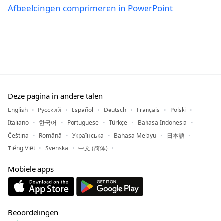
Afbeeldingen comprimeren in PowerPoint
Deze pagina in andere talen
English
Русский
Español
Deutsch
Français
Polski
Italiano
한국어
Portuguese
Türkçe
Bahasa Indonesia
Čeština
Română
Українська
Bahasa Melayu
日本語
Tiếng Việt
Svenska
中文 (简体)
Mobiele apps
Beoordelingen