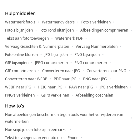
Hulpmiddelen
Watermerk foto's
Watermerk video's
Foto's verkleinen
Foto's bijsnijden
Foto rond uitsnijden
Afbeeldingen comprimeren
Tekst aan foto toevoegen
Watermerk PDF
Vervaag Gezichten & Nummerplaten
Vervaag Nummerplaten
Foto online blurren
JPG bijsnijden
PNG bijsnijden
GIF bijsnijden
JPEG comprimeren
PNG comprimeren
GIF comprimeren
Converteren naar JPG
Converteren naar PNG
Converteren naar WEBP
PDF naar JPG
PNG naar JPG
WEBP naar JPG
HEIC naar JPG
RAW naar JPG
JPG's verkleinen
PNG's verkleinen
GIF's verkleinen
Afbeelding opschalen
How-to's
Hoe afbeeldingen beschermen tegen tools voor het verwijderen van
watermerken
Hoe snijd je een foto bij in een cirkel
Tekst toevoegen aan een foto op je iPhone