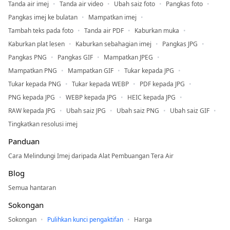
Tanda air imej
Tanda air video
Ubah saiz foto
Pangkas foto
Pangkas imej ke bulatan
Mampatkan imej
Tambah teks pada foto
Tanda air PDF
Kaburkan muka
Kaburkan plat lesen
Kaburkan sebahagian imej
Pangkas JPG
Pangkas PNG
Pangkas GIF
Mampatkan JPEG
Mampatkan PNG
Mampatkan GIF
Tukar kepada JPG
Tukar kepada PNG
Tukar kepada WEBP
PDF kepada JPG
PNG kepada JPG
WEBP kepada JPG
HEIC kepada JPG
RAW kepada JPG
Ubah saiz JPG
Ubah saiz PNG
Ubah saiz GIF
Tingkatkan resolusi imej
Panduan
Cara Melindungi Imej daripada Alat Pembuangan Tera Air
Blog
Semua hantaran
Sokongan
Sokongan
Pulihkan kunci pengaktifan
Harga