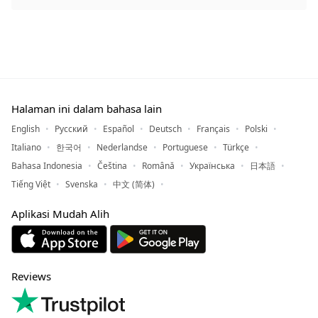
Halaman ini dalam bahasa lain
English
Русский
Español
Deutsch
Français
Polski
Italiano
한국어
Nederlandse
Portuguese
Türkçe
Bahasa Indonesia
Čeština
Română
Українська
日本語
Tiếng Việt
Svenska
中文 (简体)
Aplikasi Mudah Alih
Reviews