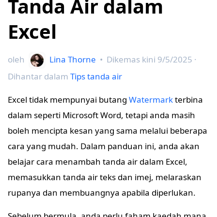
Tanda Air dalam
Excel
oleh
Lina Thorne
•
Dikemas kini
9/5/2025
·
Dihantar dalam
Tips tanda air
Excel tidak mempunyai butang
Watermark
terbina
dalam seperti Microsoft Word, tetapi anda masih
boleh mencipta kesan yang sama melalui beberapa
cara yang mudah. Dalam panduan ini, anda akan
belajar cara menambah tanda air dalam Excel,
memasukkan tanda air teks dan imej, melaraskan
rupanya dan membuangnya apabila diperlukan.
Sebelum bermula, anda perlu faham kaedah mana