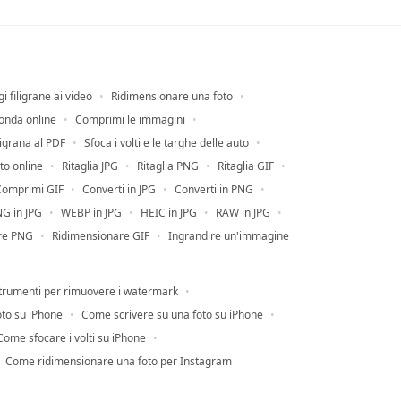
i filigrane ai video
Ridimensionare una foto
onda online
Comprimi le immagini
ligrana al PDF
Sfoca i volti e le targhe delle auto
to online
Ritaglia JPG
Ritaglia PNG
Ritaglia GIF
Comprimi GIF
Converti in JPG
Converti in PNG
G in JPG
WEBP in JPG
HEIC in JPG
RAW in JPG
re PNG
Ridimensionare GIF
Ingrandire un'immagine
trumenti per rimuovere i watermark
oto su iPhone
Come scrivere su una foto su iPhone
Come sfocare i volti su iPhone
Come ridimensionare una foto per Instagram