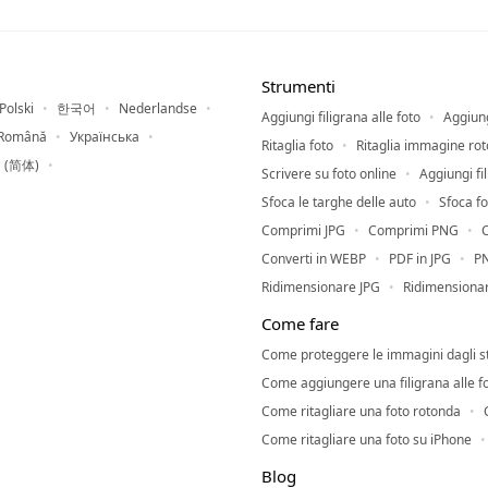
Strumenti
Polski
한국어
Nederlandse
Aggiungi filigrana alle foto
Aggiung
Română
Українська
Ritaglia foto
Ritaglia immagine rot
 (简体)
Scrivere su foto online
Aggiungi fi
Sfoca le targhe delle auto
Sfoca fo
Comprimi JPG
Comprimi PNG
Converti in WEBP
PDF in JPG
PN
Ridimensionare JPG
Ridimensiona
Come fare
Come proteggere le immagini dagli s
Come aggiungere una filigrana alle f
Come ritagliare una foto rotonda
Come ritagliare una foto su iPhone
Blog