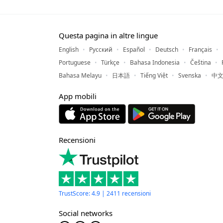
Questa pagina in altre lingue
English
Русский
Español
Deutsch
Français
Portuguese
Türkçe
Bahasa Indonesia
Čeština
Bahasa Melayu
日本語
Tiếng Việt
Svenska
中文
App mobili
Recensioni
TrustScore: 4.9 | 2411 recensioni
Social networks