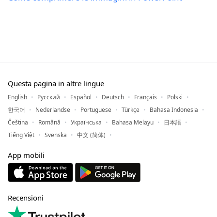
Questa pagina in altre lingue
English
Русский
Español
Deutsch
Français
Polski
한국어
Nederlandse
Portuguese
Türkçe
Bahasa Indonesia
Čeština
Română
Українська
Bahasa Melayu
日本語
Tiếng Việt
Svenska
中文 (简体)
App mobili
Recensioni