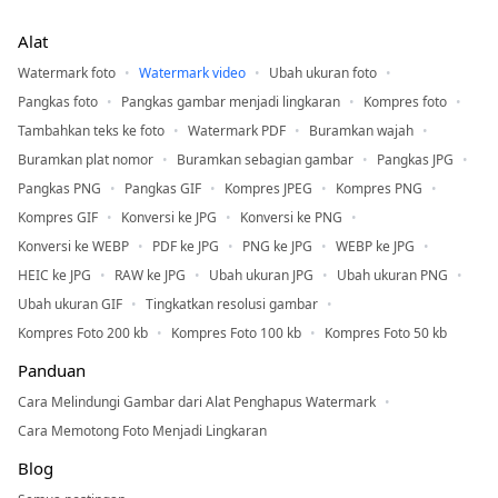
Alat
Watermark foto
Watermark video
Ubah ukuran foto
Pangkas foto
Pangkas gambar menjadi lingkaran
Kompres foto
Tambahkan teks ke foto
Watermark PDF
Buramkan wajah
Buramkan plat nomor
Buramkan sebagian gambar
Pangkas JPG
Pangkas PNG
Pangkas GIF
Kompres JPEG
Kompres PNG
Kompres GIF
Konversi ke JPG
Konversi ke PNG
Konversi ke WEBP
PDF ke JPG
PNG ke JPG
WEBP ke JPG
HEIC ke JPG
RAW ke JPG
Ubah ukuran JPG
Ubah ukuran PNG
Ubah ukuran GIF
Tingkatkan resolusi gambar
Kompres Foto 200 kb
Kompres Foto 100 kb
Kompres Foto 50 kb
Panduan
Cara Melindungi Gambar dari Alat Penghapus Watermark
Cara Memotong Foto Menjadi Lingkaran
Blog