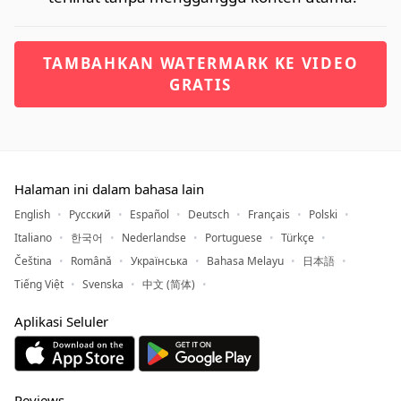
TAMBAHKAN WATERMARK KE VIDEO
GRATIS
Halaman ini dalam bahasa lain
English
Русский
Español
Deutsch
Français
Polski
Italiano
한국어
Nederlandse
Portuguese
Türkçe
Čeština
Română
Українська
Bahasa Melayu
日本語
Tiếng Việt
Svenska
中文 (简体)
Aplikasi Seluler
Reviews