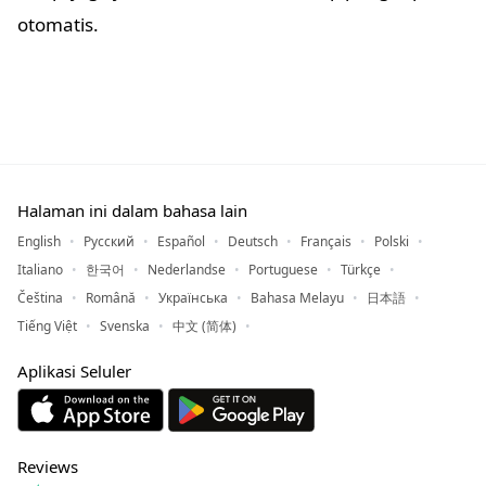
otomatis.
Halaman ini dalam bahasa lain
English
Русский
Español
Deutsch
Français
Polski
Italiano
한국어
Nederlandse
Portuguese
Türkçe
Čeština
Română
Українська
Bahasa Melayu
日本語
Tiếng Việt
Svenska
中文 (简体)
Aplikasi Seluler
Reviews