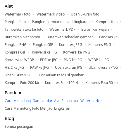
Alat
Watermark foto
Watermark video
Ubah ukuran foto
Pangkas foto
Pangkas gambar menjadi lingkaran
Kompres foto
Tambahkan teks ke foto
Watermark PDF
Buramkan wajah
Buramkan plat nomor
Buramkan sebagian gambar
Pangkas JPG
Pangkas PNG
Pangkas GIF
Kompres JPEG
Kompres PNG
Kompres GIF
Konversi ke JPG
Konversi ke PNG
Konversi ke WEBP
PDF ke JPG
PNG ke JPG
WEBP ke JPG
HEIC ke JPG
RAW ke JPG
Ubah ukuran JPG
Ubah ukuran PNG
Ubah ukuran GIF
Tingkatkan resolusi gambar
Kompres Foto 200 kb
Kompres Foto 100 kb
Kompres Foto 50 kb
Panduan
Cara Melindungi Gambar dari Alat Penghapus Watermark
Cara Memotong Foto Menjadi Lingkaran
Blog
Semua postingan