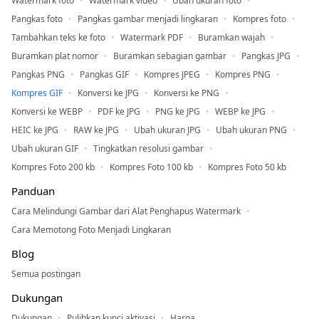
Watermark foto
Watermark video
Ubah ukuran foto
Pangkas foto
Pangkas gambar menjadi lingkaran
Kompres foto
Tambahkan teks ke foto
Watermark PDF
Buramkan wajah
Buramkan plat nomor
Buramkan sebagian gambar
Pangkas JPG
Pangkas PNG
Pangkas GIF
Kompres JPEG
Kompres PNG
Kompres GIF
Konversi ke JPG
Konversi ke PNG
Konversi ke WEBP
PDF ke JPG
PNG ke JPG
WEBP ke JPG
HEIC ke JPG
RAW ke JPG
Ubah ukuran JPG
Ubah ukuran PNG
Ubah ukuran GIF
Tingkatkan resolusi gambar
Kompres Foto 200 kb
Kompres Foto 100 kb
Kompres Foto 50 kb
Panduan
Cara Melindungi Gambar dari Alat Penghapus Watermark
Cara Memotong Foto Menjadi Lingkaran
Blog
Semua postingan
Dukungan
Dukungan
Pulihkan kunci aktivasi
Harga