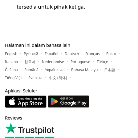
tersedia untuk pihak ketiga.
Halaman ini dalam bahasa lain
English
Русский
Español
Deutsch
Français
Polski
Italiano
한국어
Nederlandse
Portuguese
Türkçe
Čeština
Română
Українська
Bahasa Melayu
日本語
Tiếng Việt
Svenska
中文 (简体)
Aplikasi Seluler
Reviews