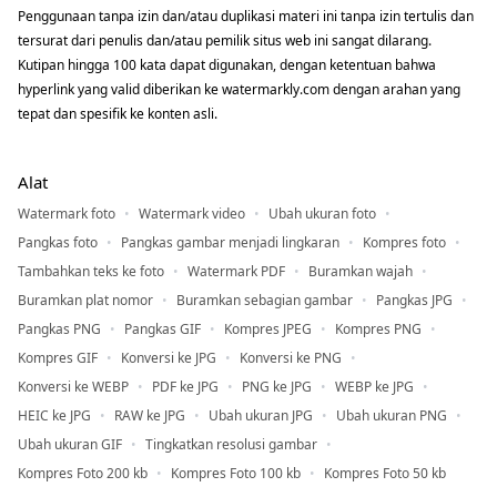
Penggunaan tanpa izin dan/atau duplikasi materi ini tanpa izin tertulis dan
tersurat dari penulis dan/atau pemilik situs web ini sangat dilarang.
Kutipan hingga 100 kata dapat digunakan, dengan ketentuan bahwa
hyperlink yang valid diberikan ke watermarkly.com dengan arahan yang
tepat dan spesifik ke konten asli.
Alat
Watermark foto
Watermark video
Ubah ukuran foto
Pangkas foto
Pangkas gambar menjadi lingkaran
Kompres foto
Tambahkan teks ke foto
Watermark PDF
Buramkan wajah
Buramkan plat nomor
Buramkan sebagian gambar
Pangkas JPG
Pangkas PNG
Pangkas GIF
Kompres JPEG
Kompres PNG
Kompres GIF
Konversi ke JPG
Konversi ke PNG
Konversi ke WEBP
PDF ke JPG
PNG ke JPG
WEBP ke JPG
HEIC ke JPG
RAW ke JPG
Ubah ukuran JPG
Ubah ukuran PNG
Ubah ukuran GIF
Tingkatkan resolusi gambar
Kompres Foto 200 kb
Kompres Foto 100 kb
Kompres Foto 50 kb