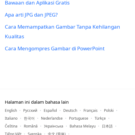
Bawaan dan Aplikasi Gratis
Apa arti JPG dan JPEG?
Cara Memampatkan Gambar Tanpa Kehilangan
Kualitas
Cara Mengompres Gambar di PowerPoint
Halaman ini dalam bahasa lain
English
Русский
Español
Deutsch
Français
Polski
Italiano
한국어
Nederlandse
Portuguese
Türkçe
Čeština
Română
Українська
Bahasa Melayu
日本語
Tiếng Việt
Svenska
中文 (简体)