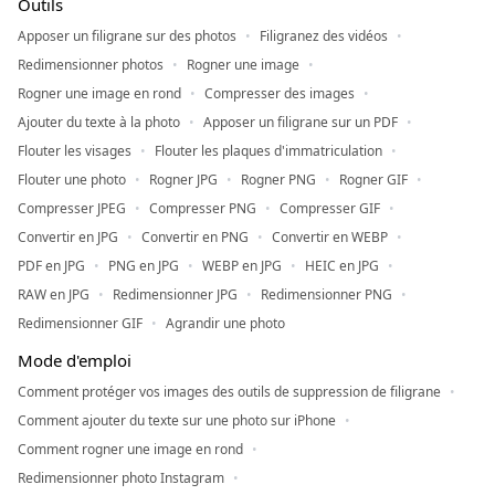
Outils
Apposer un filigrane sur des photos
Filigranez des vidéos
Redimensionner photos
Rogner une image
Rogner une image en rond
Compresser des images
Ajouter du texte à la photo
Apposer un filigrane sur un PDF
Flouter les visages
Flouter les plaques d'immatriculation
Flouter une photo
Rogner JPG
Rogner PNG
Rogner GIF
Compresser JPEG
Compresser PNG
Compresser GIF
Convertir en JPG
Convertir en PNG
Convertir en WEBP
PDF en JPG
PNG en JPG
WEBP en JPG
HEIC en JPG
RAW en JPG
Redimensionner JPG
Redimensionner PNG
Redimensionner GIF
Agrandir une photo
Mode d'emploi
Comment protéger vos images des outils de suppression de filigrane
Comment ajouter du texte sur une photo sur iPhone
Comment rogner une image en rond
Redimensionner photo Instagram