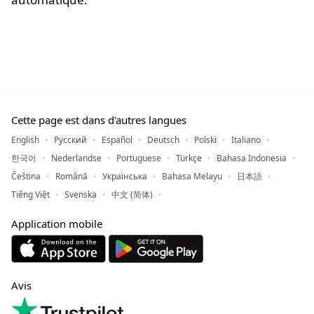
Cette page est dans d'autres langues
English
Русский
Español
Deutsch
Polski
Italiano
한국어
Nederlandse
Portuguese
Türkçe
Bahasa Indonesia
Čeština
Română
Українська
Bahasa Melayu
日本語
Tiếng Việt
Svenska
中文 (简体)
Application mobile
Avis