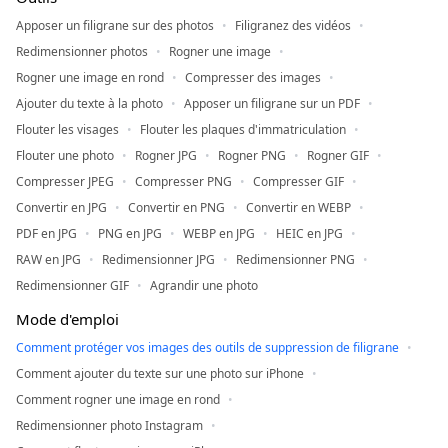
Apposer un filigrane sur des photos
Filigranez des vidéos
Redimensionner photos
Rogner une image
Rogner une image en rond
Compresser des images
Ajouter du texte à la photo
Apposer un filigrane sur un PDF
Flouter les visages
Flouter les plaques d'immatriculation
Flouter une photo
Rogner JPG
Rogner PNG
Rogner GIF
Compresser JPEG
Compresser PNG
Compresser GIF
Convertir en JPG
Convertir en PNG
Convertir en WEBP
PDF en JPG
PNG en JPG
WEBP en JPG
HEIC en JPG
RAW en JPG
Redimensionner JPG
Redimensionner PNG
Redimensionner GIF
Agrandir une photo
Mode d'emploi
Comment protéger vos images des outils de suppression de filigrane
Comment ajouter du texte sur une photo sur iPhone
Comment rogner une image en rond
Redimensionner photo Instagram