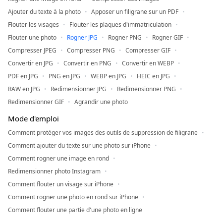
Ajouter du texte à la photo
Apposer un filigrane sur un PDF
Flouter les visages
Flouter les plaques d'immatriculation
Flouter une photo
Rogner JPG
Rogner PNG
Rogner GIF
Compresser JPEG
Compresser PNG
Compresser GIF
Convertir en JPG
Convertir en PNG
Convertir en WEBP
PDF en JPG
PNG en JPG
WEBP en JPG
HEIC en JPG
RAW en JPG
Redimensionner JPG
Redimensionner PNG
Redimensionner GIF
Agrandir une photo
Mode d'emploi
Comment protéger vos images des outils de suppression de filigrane
Comment ajouter du texte sur une photo sur iPhone
Comment rogner une image en rond
Redimensionner photo Instagram
Comment flouter un visage sur iPhone
Comment rogner une photo en rond sur iPhone
Comment flouter une partie d'une photo en ligne