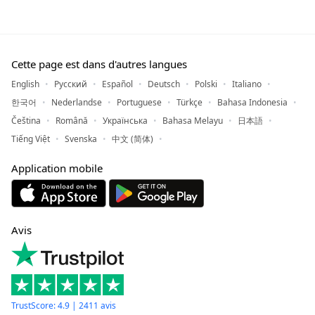
Cette page est dans d'autres langues
English
Русский
Español
Deutsch
Polski
Italiano
한국어
Nederlandse
Portuguese
Türkçe
Bahasa Indonesia
Čeština
Română
Українська
Bahasa Melayu
日本語
Tiếng Việt
Svenska
中文 (简体)
Application mobile
Avis
TrustScore: 4.9 | 2411 avis