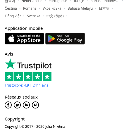
한국어
Nederlandse
Portuguese
Türkçe
Bahasa Indonesia
Čeština
Română
Українська
Bahasa Melayu
日本語
Tiếng Việt
Svenska
中文 (简体)
Application mobile
Avis
TrustScore: 4.9 | 2411 avis
Réseaux sociaux
Copyright
Copyright © 2017 - 2026 Julia Nikitina