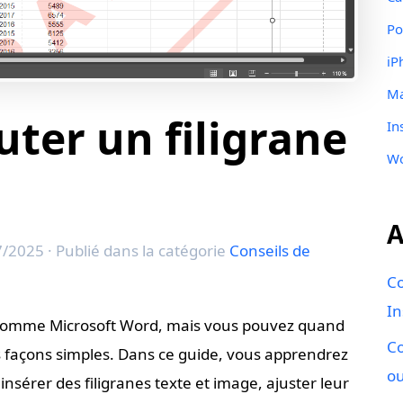
Po
iP
M
ter un filigrane
In
W
A
7/2025
· Publié dans la catégorie
Conseils de
C
In
comme Microsoft Word, mais vous pouvez quand
Co
 façons simples. Dans ce guide, vous apprendrez
ou
nsérer des filigranes texte et image, ajuster leur