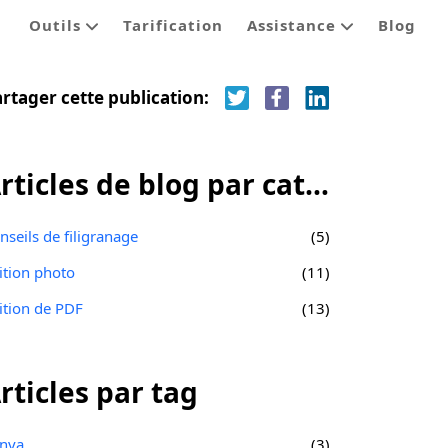
Outils
Tarification
Assistance
Blog
rtager cette publication:
Articles de blog par catégorie
nseils de filigranage
(5)
ition photo
(11)
ition de PDF
(13)
rticles par tag
nva
(3)