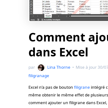
Comment ajou
dans Excel
par
Lina Thorne
•
Mise à jour
30/0
filigranage
Excel n’a pas de bouton
filigrane
intégré 
même obtenir le même effet de plusieurs
comment ajouter un filigrane dans Excel, i