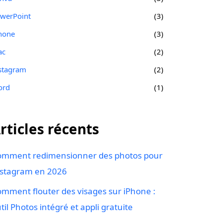
werPoint
(3)
hone
(3)
ac
(2)
stagram
(2)
ord
(1)
rticles récents
omment redimensionner des photos pour
stagram en 2026
mment flouter des visages sur iPhone :
til Photos intégré et appli gratuite