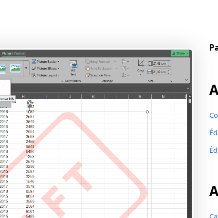
Pa
Co
Éd
Éd
A
Ca