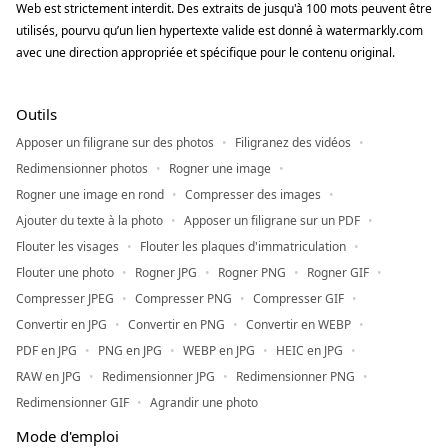
Web est strictement interdit. Des extraits de jusqu'à 100 mots peuvent être
utilisés, pourvu qu’un lien hypertexte valide est donné à watermarkly.com
avec une direction appropriée et spécifique pour le contenu original.
Outils
Apposer un filigrane sur des photos
Filigranez des vidéos
Redimensionner photos
Rogner une image
Rogner une image en rond
Compresser des images
Ajouter du texte à la photo
Apposer un filigrane sur un PDF
Flouter les visages
Flouter les plaques d'immatriculation
Flouter une photo
Rogner JPG
Rogner PNG
Rogner GIF
Compresser JPEG
Compresser PNG
Compresser GIF
Convertir en JPG
Convertir en PNG
Convertir en WEBP
PDF en JPG
PNG en JPG
WEBP en JPG
HEIC en JPG
RAW en JPG
Redimensionner JPG
Redimensionner PNG
Redimensionner GIF
Agrandir une photo
Mode d'emploi