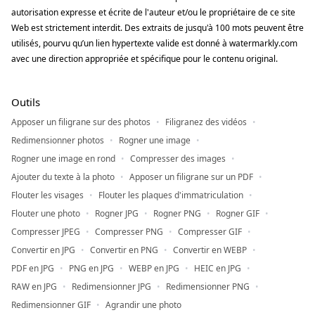
autorisation expresse et écrite de l'auteur et/ou le propriétaire de ce site
Web est strictement interdit. Des extraits de jusqu'à 100 mots peuvent être
utilisés, pourvu qu’un lien hypertexte valide est donné à watermarkly.com
avec une direction appropriée et spécifique pour le contenu original.
Outils
Apposer un filigrane sur des photos
Filigranez des vidéos
Redimensionner photos
Rogner une image
Rogner une image en rond
Compresser des images
Ajouter du texte à la photo
Apposer un filigrane sur un PDF
Flouter les visages
Flouter les plaques d'immatriculation
Flouter une photo
Rogner JPG
Rogner PNG
Rogner GIF
Compresser JPEG
Compresser PNG
Compresser GIF
Convertir en JPG
Convertir en PNG
Convertir en WEBP
PDF en JPG
PNG en JPG
WEBP en JPG
HEIC en JPG
RAW en JPG
Redimensionner JPG
Redimensionner PNG
Redimensionner GIF
Agrandir une photo